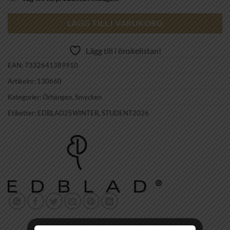
LÄGG TILL I VARUKORG
Lägg till i önskelistan!
EAN:
7332641389910
Artikelnr:
130660
Kategorier:
Örhängen
,
Smycken
Etiketter:
EDBLAD25WINTER
,
STUDENT2026