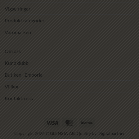
Vigselringar
Produktkategorier
Varumärken
Om oss
Kundklubb
Butiken i Emporia
Villkor
Kontakta oss
Visa
MasterCard
Klarna
Copyright 2026 ©
GLENSIA AB
. Quality by
Digitalpartner