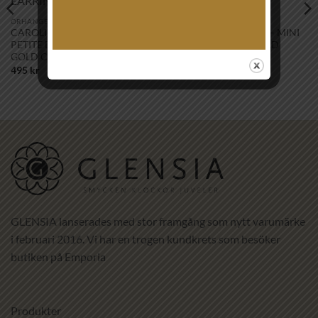
önskelistan!
önskelistan!
ÖRHÄNGEN
HALSBAND
CAROLINE SVEDBOM –
CAROLINE SVEDBOM – MINI
PETITE DROP STUD EARRINGS
DROP NECKLACE GOLD
GOLD CRYSTAL
CRYSTAL
495
kr
895
kr
GLENSIA lanserades med stor framgång som nytt varumärke
i februari 2016. Vi har en trogen kundkrets som besöker
butiken på Emporia
Produkter