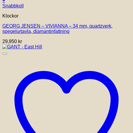
+
Den
Snabbkoll
här
Klockor
produkten
har
GEORG JENSEN – VIVIANNA – 34 mm, quartzverk,
flera
spegelurtavla, diamantinfattning
varianter.
De
29,950
kr
olika
alternativen
kan
väljas
på
produktsidan