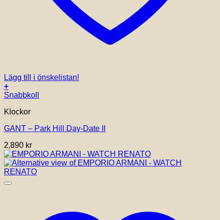
Lägg till i önskelistan!
+
Snabbkoll
Klockor
GANT – Park Hill Day-Date II
2,890
kr