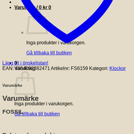
Varukorg /
0
kr
0
Inga produkter i varukorgen.
Gå tillbaka till butiken
Lägg till i önskelistan!
0
EAN:
4064092382471
Artikelnr:
FS6159
Kategori:
Klockor
Varukorg
Varumärke
Varumärke
Inga produkter i varukorgen.
FOSSIL
Gå tillbaka till butiken