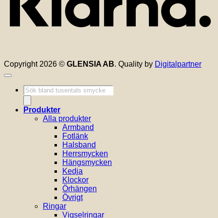
Copyright 2026 ©
GLENSIA AB
. Quality by
Digitalpartner
Produktsökning
Produkter
Alla produkter
Armband
Fotlänk
Halsband
Herrsmycken
Hängsmycken
Kedja
Klockor
Örhängen
Övrigt
Ringar
Vigselringar