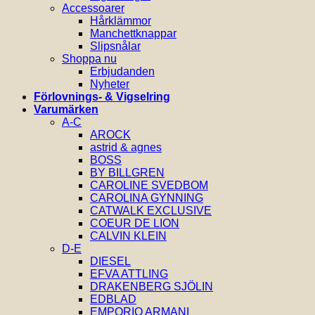
Accessoarer
Hårklämmor
Manchettknappar
Slipsnålar
Shoppa nu
Erbjudanden
Nyheter
Förlovnings- & Vigselring
Varumärken
A-C
AROCK
astrid & agnes
BOSS
BY BILLGREN
CAROLINE SVEDBOM
CAROLINA GYNNING
CATWALK EXCLUSIVE
COEUR DE LION
CALVIN KLEIN
D-E
DIESEL
EFVA ATTLING
DRAKENBERG SJÖLIN
EDBLAD
EMPORIO ARMANI