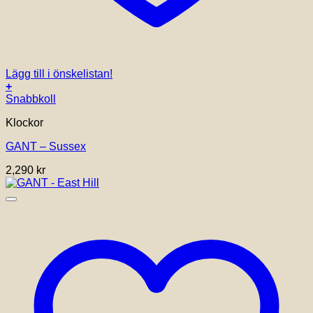
Lägg till i önskelistan!
+
Snabbkoll
Klockor
GANT – Sussex
2,290
kr