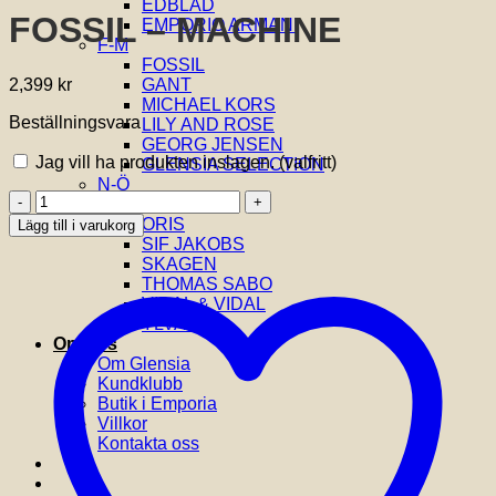
EDBLAD
FOSSIL – MACHINE
EMPORIO ARMANI
F-M
FOSSIL
2,399
kr
GANT
MICHAEL KORS
Beställningsvara
LILY AND ROSE
GEORG JENSEN
Jag vill ha produkten inslagen.
(valfritt)
GLENSIA SELECTION
N-Ö
FOSSIL
NOBEL
-
ORIS
Lägg till i varukorg
MACHINE
SIF JAKOBS
mängd
SKAGEN
THOMAS SABO
VIDAL & VIDAL
YLVA LI
Om oss
Om Glensia
Kundklubb
Butik i Emporia
Villkor
Kontakta oss