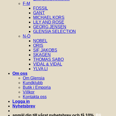
F-M
FOSSIL
GANT
MICHAEL KORS
LILY AND ROSE
GEORG JENSEN
GLENSIA SELECTION
N-Ö
NOBEL
ORIS
SIF JAKOBS
SKAGEN
THOMAS SABO
VIDAL & VIDAL
YLVA LI
Om oss
Om Glensia
Kundklubb
Butik i Emporia
Villkor
Kontakta oss
Logga in
Nyhetsbrev
anmäl dig till vårat nyhetsbrev och få 10%.
Bli