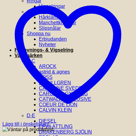
Ringar
Vigselringar
Accessoarer
Hårklämmor
Manchettknappar
Slipsnålar
Shoppa nu
Erbjudanden
Nyheter
Förlovnings- & Vigselring
Varumärken
A-C
AROCK
astrid & agnes
BOSS
BY BILLGREN
CAROLINE SVEDBOM
CAROLINA GYNNING
CATWALK EXCLUSIVE
COEUR DE LION
CALVIN KLEIN
D-E
DIESEL
Lägg till i önskelistan!
EFVA ATTLING
DRAKENBERG SJÖLIN