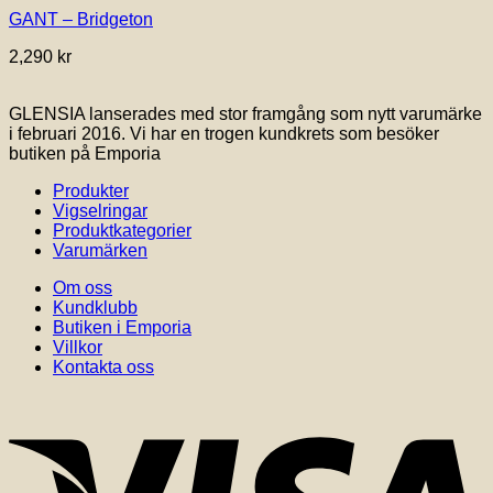
GANT – Bridgeton
2,290
kr
GLENSIA lanserades med stor framgång som nytt varumärke
i februari 2016. Vi har en trogen kundkrets som besöker
butiken på Emporia
Produkter
Vigselringar
Produktkategorier
Varumärken
Om oss
Kundklubb
Butiken i Emporia
Villkor
Kontakta oss
V