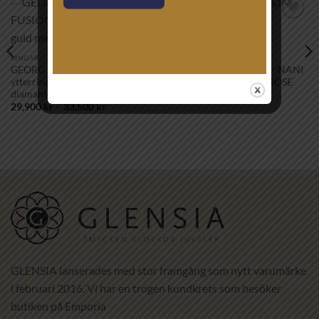
Lägg till i
Lägg till i
önskelistan!
önskelistan!
RINGAR
RINGAR
GEORG JENSEN – FUSION
CAROLINE SVEDBOM – NANI
ytterring – 18K guld med
RING GOLD VINTAGE ROSE
diamanter
395
kr
Prisintervall:
29,900
kr
–
33,500
kr
29,900 kr
till
33,500 kr
GLENSIA lanserades med stor framgång som nytt varumärke
i februari 2016. Vi har en trogen kundkrets som besöker
butiken på Emporia