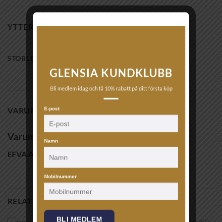
YTTERLIGARE INFORMATION
STORLEK
15
,
15,5
,
16
,
16,5
,
17
,
17,5
,
18
,
18,5
,
19
,
19,5
GLENSIA KUNDKLUBB
Bli medlem idag och få 10% rabatt på ditt första köp
VARUMÄRKE
E-post
Varumärke
Namn
EFVA ATTLING
Mobilnummer
RELATERADE PRODUKTER
BLI MEDLEM