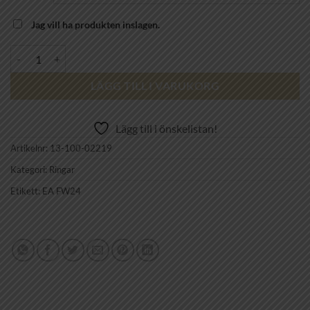
3,200 kr
Jag vill ha produkten inslagen.
EFVA ATTLING - Cashew Ring mängd
LÄGG TILL I VARUKORG
Lägg till i önskelistan!
Artikelnr:
13-100-02219
Kategori:
Ringar
Etikett:
EA FW24