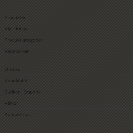
Produkter
Vigselringar
Produktkategorier
Varumärken
Om oss
Kundklubb
Butiken i Emporia
Villkor
Kontakta oss