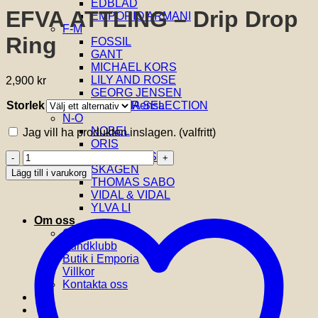
EDBLAD
EFVA ATTLING – Drip Drop
EMPORIO ARMANI
F-M
Ring
FOSSIL
GANT
MICHAEL KORS
LILY AND ROSE
2,900
kr
GEORG JENSEN
Storlek
Rensa
GLENSIA SELECTION
N-Ö
NOBEL
Jag vill ha produkten inslagen.
(valfritt)
ORIS
EFVA
SIF JAKOBS
ATTLING
SKAGEN
Lägg till i varukorg
-
THOMAS SABO
Drip
VIDAL & VIDAL
Drop
YLVA LI
Ring
Om oss
mängd
Om Glensia
Kundklubb
Butik i Emporia
Villkor
Kontakta oss