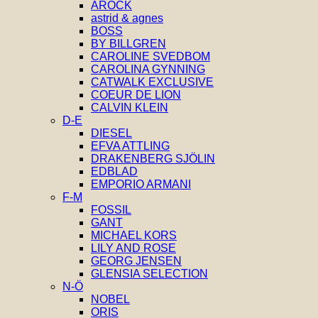
AROCK
astrid & agnes
BOSS
BY BILLGREN
CAROLINE SVEDBOM
CAROLINA GYNNING
CATWALK EXCLUSIVE
COEUR DE LION
CALVIN KLEIN
D-E
DIESEL
EFVA ATTLING
DRAKENBERG SJÖLIN
EDBLAD
EMPORIO ARMANI
F-M
FOSSIL
GANT
MICHAEL KORS
LILY AND ROSE
GEORG JENSEN
GLENSIA SELECTION
N-Ö
NOBEL
ORIS