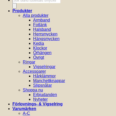
Produkter
Alla produkter
Armband
Fotlänk
Halsband
Herrsmycken
Hängsmycken
Kedja
Klockor
Örhängen
Övrigt
Ringar
Vigselringar
Accessoarer
Hårklämmor
Manchettknappar
Slipsnålar
Shoppa nu
Erbjudanden
Nyheter
Förlovnings- & Vigselring
Varumärken
A-C