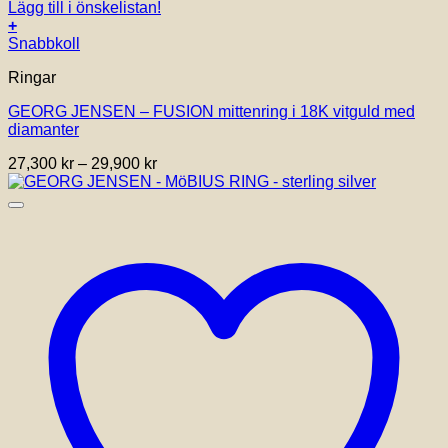
Lägg till i önskelistan!
+
Den
Snabbkoll
här
Ringar
produkten
har
GEORG JENSEN – FUSION mittenring i 18K vitguld med
flera
diamanter
varianter.
De
Prisintervall:
27,300
kr
–
29,900
kr
olika
27,300 kr
alternativen
till
kan
29,900 kr
väljas
på
produktsidan