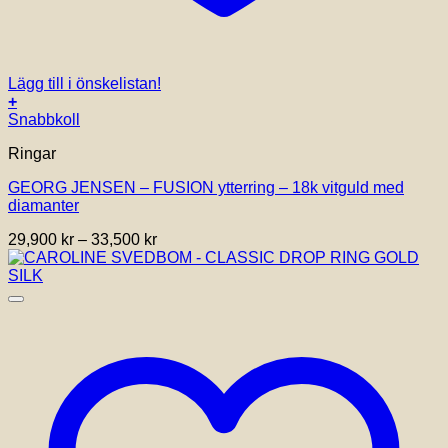
Lägg till i önskelistan!
+
Den
Snabbkoll
här
Ringar
produkten
har
GEORG JENSEN – FUSION ytterring – 18k vitguld med
flera
diamanter
varianter.
De
Prisintervall:
29,900
kr
–
33,500
kr
olika
29,900 kr
alternativen
till
kan
33,500 kr
väljas
på
produktsidan