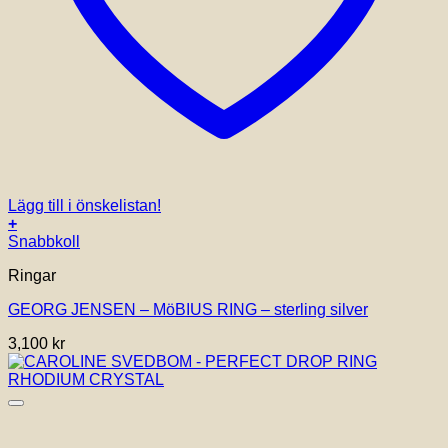
Lägg till i önskelistan!
+
Den
Snabbkoll
här
Ringar
produkten
har
GEORG JENSEN – MöBIUS RING – sterling silver
flera
varianter.
3,100
kr
De
olika
alternativen
kan
väljas
på