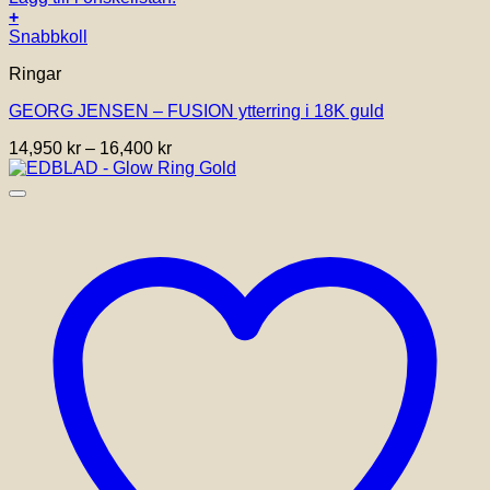
+
Den
Snabbkoll
här
Ringar
produkten
har
GEORG JENSEN – FUSION ytterring i 18K guld
flera
varianter.
Prisintervall:
14,950
kr
–
16,400
kr
De
14,950 kr
olika
till
alternativen
16,400 kr
kan
väljas
på
produktsidan