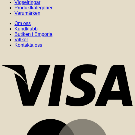
Vigselringar
Produktkategorier
Varumärken
Om oss
Kundklubb
Butiken i Emporia
Villkor
Kontakta oss
V
M