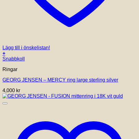
Lägg till i önskelistan!
+
Den
Snabbkoll
här
Ringar
produkten
har
GEORG JENSEN – MERCY ring large sterling silver
flera
varianter.
4,000
kr
De
olika
alternativen
kan
väljas
på
produktsidan