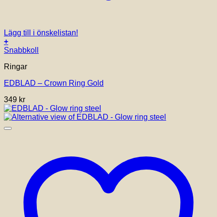
Lägg till i önskelistan!
+
Den
Snabbkoll
här
Ringar
produkten
har
EDBLAD – Crown Ring Gold
flera
varianter.
349
kr
De
olika
alternativen
kan
väljas
på
produktsidan