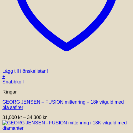
Lägg till i önskelistan!
+
Den
Snabbkoll
här
Ringar
produkten
har
GEORG JENSEN – FUSION mittenring – 18k vitguld med
flera
blå safirer
varianter.
De
Prisintervall:
31,000
kr
–
34,300
kr
olika
31,000 kr
alternativen
till
kan