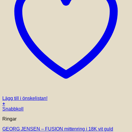
Lägg till i önskelistan!
+
Den
Snabbkoll
här
Ringar
produkten
har
GEORG JENSEN – FUSION mittenring i 18K vit guld
flera