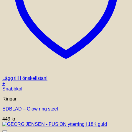
Lägg till i önskelistan!
+
Den
Snabbkoll
här
Ringar
produkten
har
EDBLAD – Glow ring steel
flera
varianter.
449
kr
De
olika
alternativen