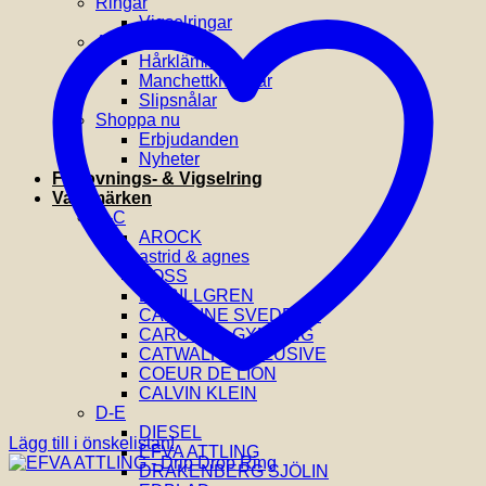
Ringar
Vigselringar
Accessoarer
Hårklämmor
Manchettknappar
Slipsnålar
Shoppa nu
Erbjudanden
Nyheter
Förlovnings- & Vigselring
Varumärken
A-C
AROCK
astrid & agnes
BOSS
BY BILLGREN
CAROLINE SVEDBOM
CAROLINA GYNNING
CATWALK EXCLUSIVE
COEUR DE LION
CALVIN KLEIN
D-E
DIESEL
Lägg till i önskelistan!
EFVA ATTLING
DRAKENBERG SJÖLIN