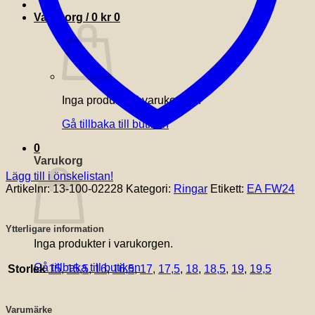
Varukorg /
0
kr
0
Inga produkter i varukorgen.
Gå tillbaka till butiken
0
Varukorg
Lägg till i önskelistan!
Artikelnr:
13-100-02228
Kategori:
Ringar
Etikett:
EA FW24
Ytterligare information
Inga produkter i varukorgen.
Gå tillbaka till butiken
Storlek
15
,
15,5
,
16
,
16,5
,
17
,
17,5
,
18
,
18,5
,
19
,
19,5
Varumärke