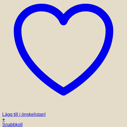
produktsidan
Lägg till i önskelistan!
+
Snabbkoll