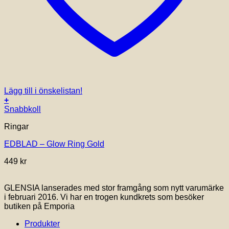
Lägg till i önskelistan!
+
Den
Snabbkoll
här
Ringar
produkten
har
EDBLAD – Glow Ring Gold
flera
varianter.
449
kr
De
olika
alternativen
GLENSIA lanserades med stor framgång som nytt varumärke
kan
i februari 2016. Vi har en trogen kundkrets som besöker
väljas
butiken på Emporia
på
produktsidan
Produkter