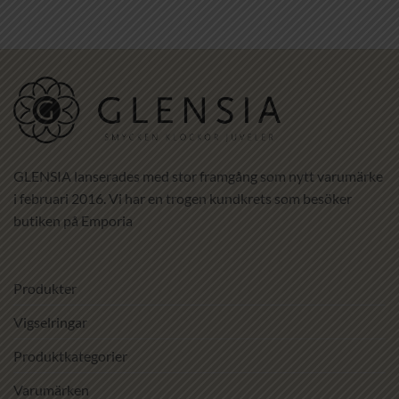
GLENSIA lanserades med stor framgång som nytt varumärke
i februari 2016. Vi har en trogen kundkrets som besöker
butiken på Emporia
Produkter
Vigselringar
Produktkategorier
Varumärken