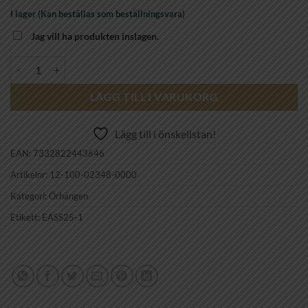
I lager (Kan beställas som beställningsvara)
Jag vill ha produkten inslagen.
EFVA ATTLING - Helleborus Earrings SILVER mängd
LÄGG TILL I VARUKORG
Lägg till i önskelistan!
EAN:
7332822443646
Artikelnr:
12-100-02348-0000
Kategori:
Örhängen
Etikett:
EASS25-1