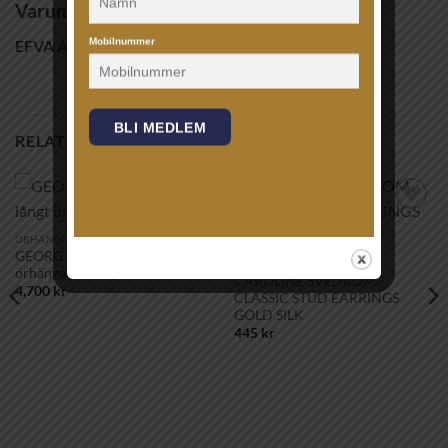
Varumärke
EFVA ATTLING
Mobilnummer
BLI MEDLEM
RELATERADE PRODUKTER
Lägg till i
Lägg till i
önskelistan!
önskelistan!
ÖRHÄNGEN
GEORG JENSEN – MERCY långt
ÖRHÄNGEN
örhänge sterling silver
CAROLINE SVEDBOM –
4,700
kr
CLASSIC STUD EARRINGS
GOLD SILK
445
kr