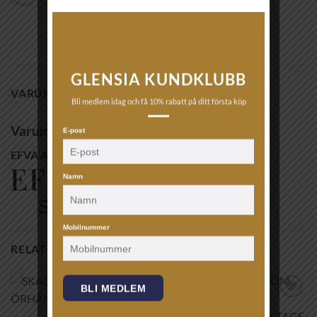
GLENSIA KUNDKLUBB
VARUMÄRKE
Bli medlem idag och få 10% rabatt på ditt första köp
Varumärke
E-post
EFVA ATTLING
Namn
Mobilnummer
RELATERADE PRODUKTER
BLI MEDLEM
Lägg till i
Lägg till i