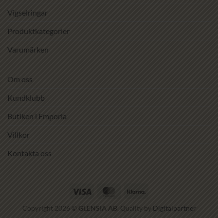
Vigselringar
Produktkategorier
Varumärken
Om oss
Kundklubb
Butiken i Emporia
Villkor
Kontakta oss
Visa
MasterCard
Klarna
Copyright 2026 ©
GLENSIA AB
. Quality by
Digitalpartner