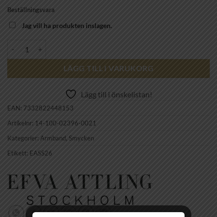
Beställningsvara
Jag vill ha produkten inslagen.
EFVA ATTLING - Hooked On A Feeling Bracelet mängd
LÄGG TILL I VARUKORG
Lägg till i önskelistan!
EAN:
7332822448153
Artikelnr:
14-100-02396-0021
Kategorier:
Armband
,
Smycken
Etikett:
EASS26