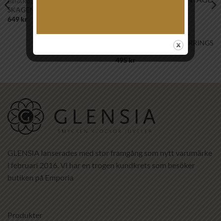
önskelistan!
önskelistan!
ÖRHÄNGEN
SKAGEN – ELIN ÖRHÄNGE
649
kr
ÖRHÄNGEN
CAROLINE SVEDBOM –
PETITE DROP STUD EARRINGS
GOLD VINTAGE ROSE
495
kr
GLENSIA lanserades med stor framgång som nytt varumärke
i februari 2016. Vi har en trogen kundkrets som besöker
butiken på Emporia
Produkter