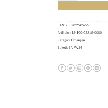
EAN:
7332822424669
Artikelnr:
12-100-02215-0000
Kategori:
Örhängen
GLENSIA KUNDKLUBB
Etikett:
EA FW24
Bli medlem idag och få 10% rabatt på ditt första köp
E-post
Namn
Mobilnummer