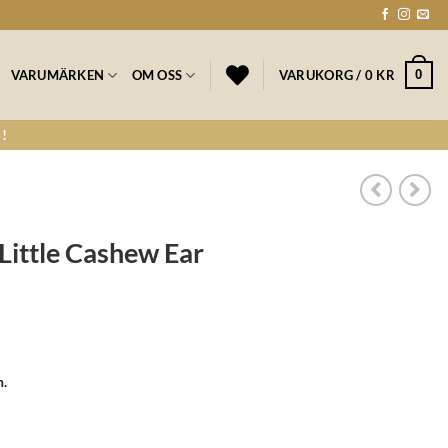
0
VARUMÄRKEN
OM OSS
VARUKORG /
0
KR
!
ittle Cashew Ear
n.
ar mängd