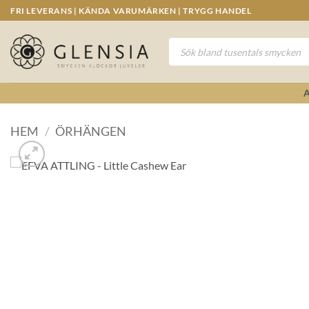
Skip
FRI LEVERANS | KÄNDA VARUMÄRKEN | TRYGG HANDEL
to
content
Produktsökning
HEM
/
ÖRHÄNGEN