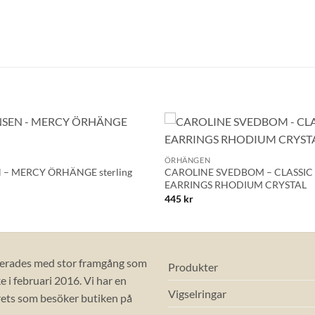
BLI MEDLEM
+
Lägg till i
ÖRHÄNGEN
önskelistan!
 – MERCY ÖRHÄNGE sterling
CAROLINE SVEDBOM – CLASSIC
EARRINGS RHODIUM CRYSTAL
445
kr
erades med stor framgång som
Produkter
 i februari 2016. Vi har en
Vigselringar
ets som besöker butiken på