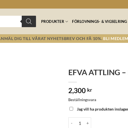
PRODUKTER
FÖRLOVNINGS- & VIGSELRING
ANMÄL DIG TILL VÅRAT NYHETSBREV OCH FÅ 10%.
BLI MEDLEM
EFVA ATTLING – L
Lägg till i
2,300
önskelistan!
kr
Beställningsvara
Jag vill ha produkten inslage
EFVA ATTLING - Little Cashew E