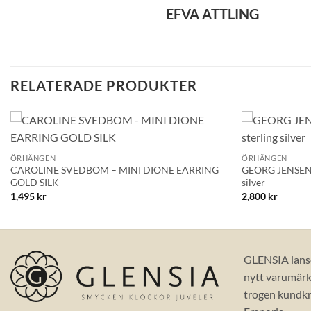
EFVA ATTLING
RELATERADE PRODUKTER
+
+
Lägg till i
ÖRHÄNGEN
ÖRHÄNGEN
önskelistan!
CAROLINE SVEDBOM – MINI DIONE EARRING
GEORG JENSEN
GOLD SILK
silver
1,495
kr
2,800
kr
GLENSIA lans
nytt varumärke
trogen kundkr