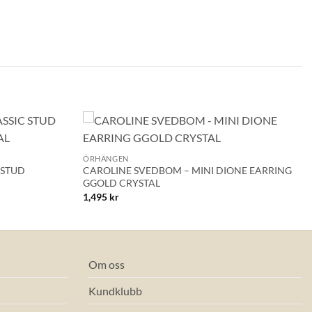
+
Lägg till i
Lägg till i
ÖRHÄNGEN
önskelistan!
önskelistan!
 STUD
CAROLINE SVEDBOM – MINI DIONE EARRING
GGOLD CRYSTAL
1,495
kr
Om oss
Kundklubb