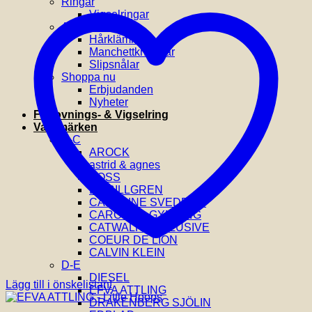
Ringar
Vigselringar
Accessoarer
Hårklämmor
Manchettknappar
Slipsnålar
Shoppa nu
Erbjudanden
Nyheter
Förlovnings- & Vigselring
Varumärken
A-C
AROCK
astrid & agnes
BOSS
BY BILLGREN
CAROLINE SVEDBOM
CAROLINA GYNNING
CATWALK EXCLUSIVE
COEUR DE LION
CALVIN KLEIN
D-E
DIESEL
Lägg till i önskelistan!
EFVA ATTLING
DRAKENBERG SJÖLIN