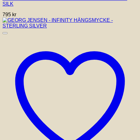
SILK
795
kr