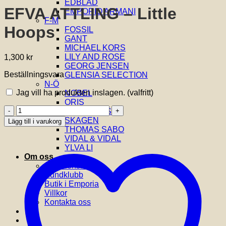
EDBLAD
EFVA ATTLING – Little
EMPORIO ARMANI
F-M
Hoops
FOSSIL
GANT
MICHAEL KORS
LILY AND ROSE
1,300
kr
GEORG JENSEN
Beställningsvara
GLENSIA SELECTION
N-Ö
Jag vill ha produkten inslagen.
(valfritt)
NOBEL
ORIS
EFVA
SIF JAKOBS
ATTLING
SKAGEN
Lägg till i varukorg
-
THOMAS SABO
Little
VIDAL & VIDAL
Hoops
YLVA LI
mängd
Om oss
Om Glensia
Kundklubb
Butik i Emporia
Villkor
Kontakta oss