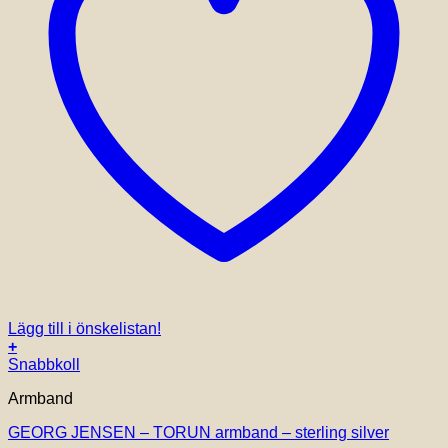
Lägg till i önskelistan!
+
Den
Snabbkoll
här
Armband
produkten
har
GEORG JENSEN – TORUN armband – sterling silver
flera