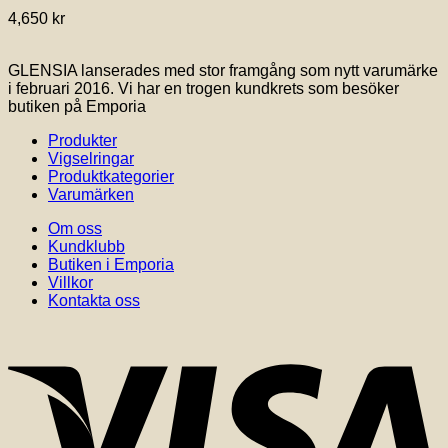
varianter.
4,650
kr
De
olika
alternativen
GLENSIA lanserades med stor framgång som nytt varumärke
kan
i februari 2016. Vi har en trogen kundkrets som besöker
väljas
butiken på Emporia
på
produktsidan
Produkter
Vigselringar
Produktkategorier
Varumärken
Om oss
Kundklubb
Butiken i Emporia
Villkor
Kontakta oss
V