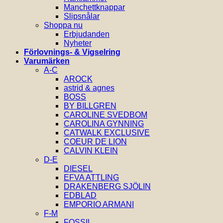
Manchettknappar
Slipsnålar
Shoppa nu
Erbjudanden
Nyheter
Förlovnings- & Vigselring
Varumärken
A-C
AROCK
astrid & agnes
BOSS
BY BILLGREN
CAROLINE SVEDBOM
CAROLINA GYNNING
CATWALK EXCLUSIVE
COEUR DE LION
CALVIN KLEIN
D-E
DIESEL
EFVA ATTLING
DRAKENBERG SJÖLIN
EDBLAD
EMPORIO ARMANI
F-M
FOSSIL