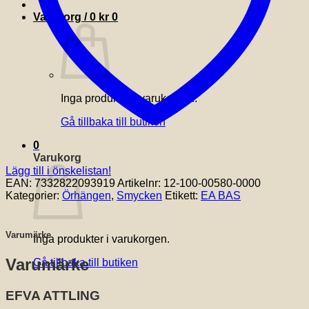
Varukorg /
0
kr
0
Inga produkter i varukorgen.
Gå tillbaka till butiken
0
Varukorg
Lägg till i önskelistan!
EAN:
7332822093919
Artikelnr:
12-100-00580-0000
Kategorier:
Örhängen
,
Smycken
Etikett:
EA BAS
Varumärke
Inga produkter i varukorgen.
Varumärke
Gå tillbaka till butiken
EFVA ATTLING