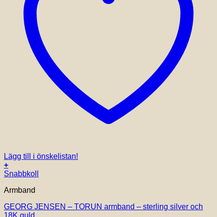
Lägg till i önskelistan!
+
Den
Snabbkoll
här
Armband
produkten
har
GEORG JENSEN – TORUN armband – sterling silver och
flera
18K guld
varianter.