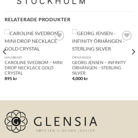
BLI MEDLEM
RELATERADE PRODUKTER
Lägg till i
Lägg till i
önskelistan!
önskelistan!
HALSBAND
ÖRHÄNGEN
CAROLINE SVEDBOM – MINI
GEORG JENSEN – INFINITY
DROP NECKLACE GOLD
ÖRHÄNGEN – STERLING
CRYSTAL
SILVER
895
kr
4,000
kr