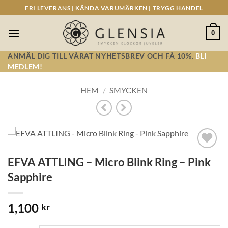
Skip
FRI LEVERANS | KÄNDA VARUMÄRKEN | TRYGG HANDEL
to
content
0
ANMÄL DIG TILL VÅRAT NYHETSBREV OCH FÅ 10%.
BLI
MEDLEM!
HEM
/
SMYCKEN
Lägg till i
EFVA ATTLING – Micro Blink Ring – Pink
önskelistan!
Sapphire
1,100
kr