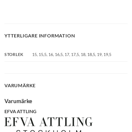
YTTERLIGARE INFORMATION
STORLEK
15
,
15,5
,
16
,
16,5
,
17
,
17,5
,
18
,
18,5
,
19
,
19,5
GLENSIA KUNDKLUBB
Bli medlem idag och få 10% rabatt på ditt första köp
E-post
VARUMÄRKE
Namn
Varumärke
EFVA ATTLING
Mobilnummer