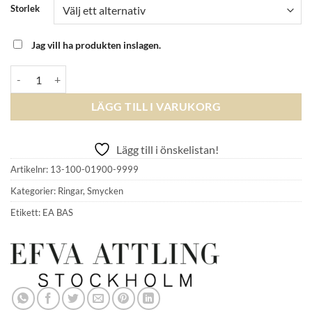
Storlek
Jag vill ha produkten inslagen.
EFVA ATTLING - Micro Blink Ring - Pink Sapphire mängd
LÄGG TILL I VARUKORG
Lägg till i önskelistan!
Artikelnr:
13-100-01900-9999
Kategorier:
Ringar
,
Smycken
Etikett:
EA BAS