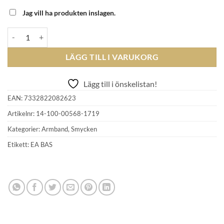
Jag vill ha produkten inslagen.
EFVA ATTLING - Mini Pencez De Moy Bracelet mängd
LÄGG TILL I VARUKORG
Lägg till i önskelistan!
EAN:
7332822082623
Artikelnr:
14-100-00568-1719
Kategorier:
Armband
,
Smycken
Etikett:
EA BAS