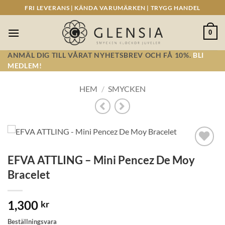
Skip
FRI LEVERANS | KÄNDA VARUMÄRKEN | TRYGG HANDEL
to
content
0
ANMÄL DIG TILL VÅRAT NYHETSBREV OCH FÅ 10%.
BLI
MEDLEM!
HEM
/
SMYCKEN
Lägg till i
EFVA ATTLING – Mini Pencez De Moy
önskelistan!
Bracelet
1,300
kr
Beställningsvara