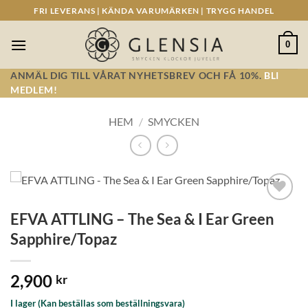
Skip
FRI LEVERANS | KÄNDA VARUMÄRKEN | TRYGG HANDEL
to
content
0
ANMÄL DIG TILL VÅRAT NYHETSBREV OCH FÅ 10%.
BLI
MEDLEM!
HEM
/
SMYCKEN
Lägg till i
EFVA ATTLING – The Sea & I Ear Green
önskelistan!
Sapphire/Topaz
2,900
kr
I lager (Kan beställas som beställningsvara)