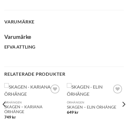
VARUMÄRKE
Varumärke
GLENSIA KUNDKLUBB
EFVA ATTLING
Bli medlem idag och få 10% rabatt på ditt första köp
E-post
RELATERADE PRODUKTER
Namn
Lägg till i
Lägg till i
Mobilnummer
önskelistan!
önskelistan!
ÖRHÄNGEN
ÖRHÄNGEN
SKAGEN – KARIANA
SKAGEN – ELIN ÖRHÄNGE
ÖRHÄNGE
649
kr
749
kr
BLI MEDLEM