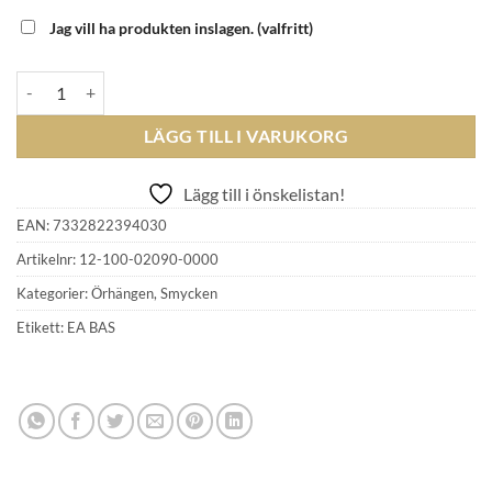
Jag vill ha produkten inslagen.
(valfritt)
EFVA ATTLING - The Sea & I Ear Green Sapphire/Topaz mängd
LÄGG TILL I VARUKORG
Lägg till i önskelistan!
EAN:
7332822394030
Artikelnr:
12-100-02090-0000
Kategorier:
Örhängen
,
Smycken
Etikett:
EA BAS