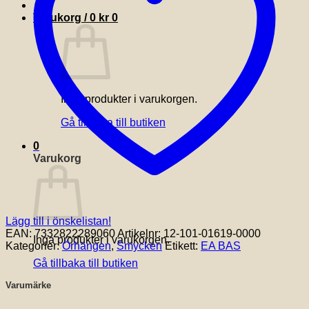
Varukorg /
0
kr
0
Inga produkter i varukorgen.
Gå tillbaka till butiken
0
Varukorg
Lägg till i önskelistan!
EAN:
7332822289060
Artikelnr:
12-101-01619-0000
Inga produkter i varukorgen.
Kategorier:
Örhängen
,
Smycken
Etikett:
EA BAS
Gå tillbaka till butiken
Varumärke