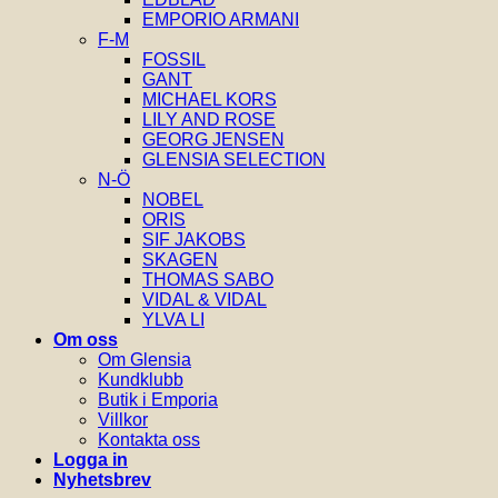
EMPORIO ARMANI
F-M
FOSSIL
GANT
MICHAEL KORS
LILY AND ROSE
GEORG JENSEN
GLENSIA SELECTION
N-Ö
NOBEL
ORIS
SIF JAKOBS
SKAGEN
THOMAS SABO
VIDAL & VIDAL
YLVA LI
Om oss
Om Glensia
Kundklubb
Butik i Emporia
Villkor
Kontakta oss
Logga in
Nyhetsbrev