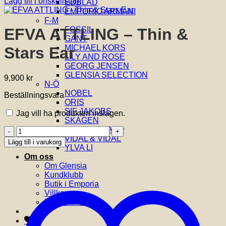
Lägg till i önskelistan!
EDBLAD
EMPORIO ARMANI
F-M
FOSSIL
EFVA ATTLING – Thin &
GANT
MICHAEL KORS
Stars Ear
LILY AND ROSE
GEORG JENSEN
GLENSIA SELECTION
9,900
kr
N-Ö
NOBEL
Beställningsvara
ORIS
SIF JAKOBS
Jag vill ha produkten inslagen.
SKAGEN
THOMAS SABO
EFVA
VIDAL & VIDAL
ATTLING
Lägg till i varukorg
YLVA LI
-
Om oss
Thin
Om Glensia
&
Kundklubb
Stars
Butik i Emporia
Ear
Villkor
mängd
Kontakta oss