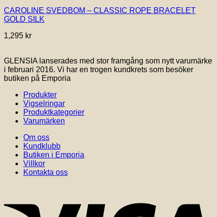
CAROLINE SVEDBOM – CLASSIC ROPE BRACELET
GOLD SILK
1,295
kr
GLENSIA lanserades med stor framgång som nytt varumärke
i februari 2016. Vi har en trogen kundkrets som besöker
butiken på Emporia
Produkter
Vigselringar
Produktkategorier
Varumärken
Om oss
Kundklubb
Butiken i Emporia
Villkor
Kontakta oss
V