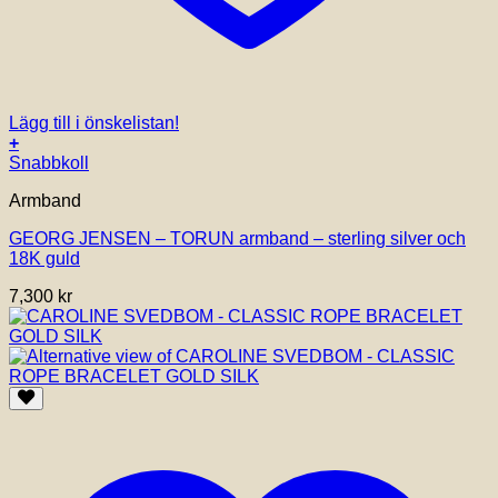
Lägg till i önskelistan!
+
Den
Snabbkoll
här
Armband
produkten
har
GEORG JENSEN – TORUN armband – sterling silver och
flera
18K guld
varianter.
De
7,300
kr
olika
alternativen
kan
väljas
på
produktsidan