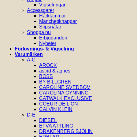
Vigselringar
Accessoarer
Hårklämmor
Manchettknappar
Slipsnålar
Shoppa nu
Erbjudanden
Nyheter
Förlovnings- & Vigselring
Varumärken
A-C
AROCK
astrid & agnes
BOSS
BY BILLGREN
CAROLINE SVEDBOM
CAROLINA GYNNING
CATWALK EXCLUSIVE
COEUR DE LION
CALVIN KLEIN
D-E
DIESEL
EFVA ATTLING
DRAKENBERG SJÖLIN
EDBLAD