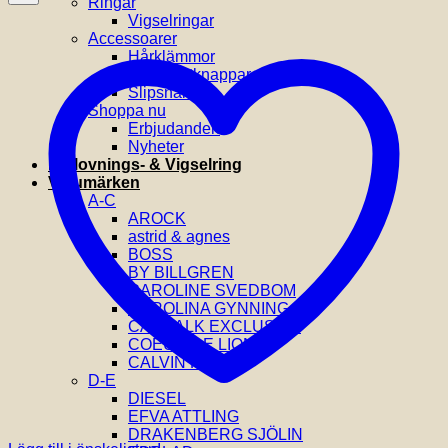
Ringar
Vigselringar
Accessoarer
Hårklämmor
Manchettknappar
Slipsnålar
Shoppa nu
Erbjudanden
Nyheter
Förlovnings- & Vigselring
Varumärken
A-C
AROCK
astrid & agnes
BOSS
BY BILLGREN
CAROLINE SVEDBOM
CAROLINA GYNNING
CATWALK EXCLUSIVE
COEUR DE LION
CALVIN KLEIN
D-E
DIESEL
EFVA ATTLING
DRAKENBERG SJÖLIN