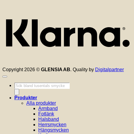
K
Copyright 2026 ©
GLENSIA AB
. Quality by
Digitalpartner
Produktsökning
Produkter
Alla produkter
Armband
Fotlänk
Halsband
Herrsmycken
Hängsmycken