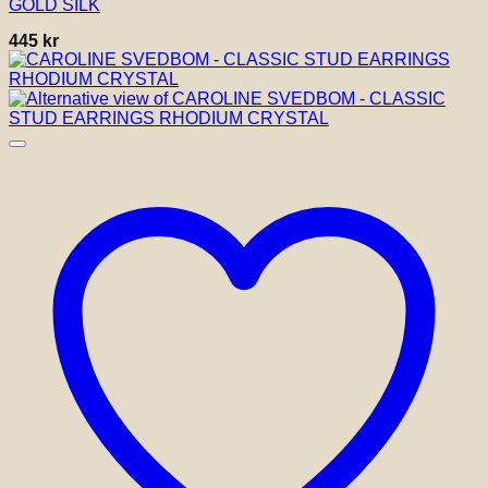
GOLD SILK
445
kr