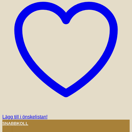
Lägg till i önskelistan!
SNABBKOLL
+