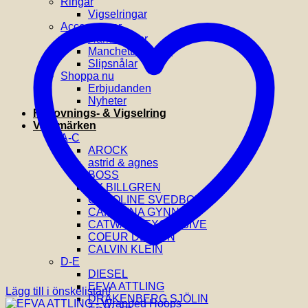
Ringar
Vigselringar
Accessoarer
Hårklämmor
Manchettknappar
Slipsnålar
Shoppa nu
Erbjudanden
Nyheter
Förlovnings- & Vigselring
Varumärken
A-C
AROCK
astrid & agnes
BOSS
BY BILLGREN
CAROLINE SVEDBOM
CAROLINA GYNNING
CATWALK EXCLUSIVE
COEUR DE LION
CALVIN KLEIN
D-E
DIESEL
EFVA ATTLING
Lägg till i önskelistan!
DRAKENBERG SJÖLIN