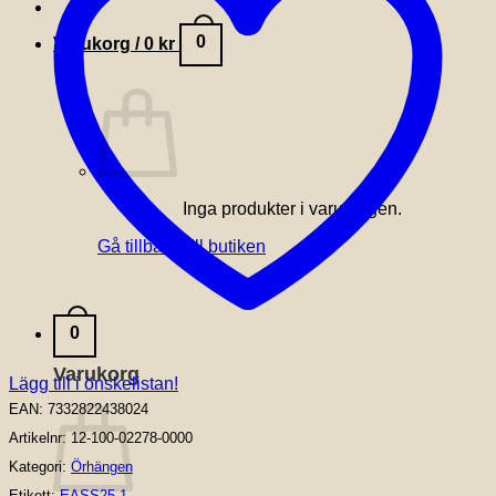
0
Varukorg /
0
kr
Inga produkter i varukorgen.
Gå tillbaka till butiken
0
Varukorg
Lägg till i önskelistan!
EAN:
7332822438024
Artikelnr:
12-100-02278-0000
Kategori:
Örhängen
Etikett:
EASS25-1