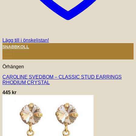
Lägg till i önskelistan!
SNABBKOLL
+
Örhängen
CAROLINE SVEDBOM – CLASSIC STUD EARRINGS
RHODIUM CRYSTAL
445
kr