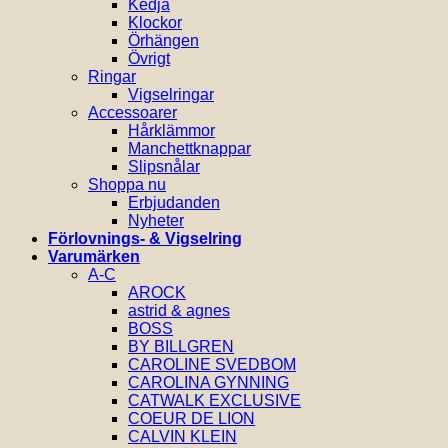
Kedja
Klockor
Örhängen
Övrigt
Ringar
Vigselringar
Accessoarer
Hårklämmor
Manchettknappar
Slipsnålar
Shoppa nu
Erbjudanden
Nyheter
Förlovnings- & Vigselring
Varumärken
A-C
AROCK
astrid & agnes
BOSS
BY BILLGREN
CAROLINE SVEDBOM
CAROLINA GYNNING
CATWALK EXCLUSIVE
COEUR DE LION
CALVIN KLEIN