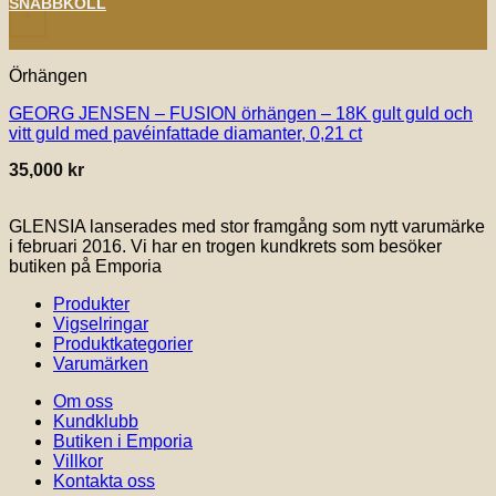
SNABBKOLL
+
Örhängen
GEORG JENSEN – FUSION örhängen – 18K gult guld och
vitt guld med pavéinfattade diamanter, 0,21 ct
35,000
kr
GLENSIA lanserades med stor framgång som nytt varumärke
i februari 2016. Vi har en trogen kundkrets som besöker
butiken på Emporia
Produkter
Vigselringar
Produktkategorier
Varumärken
Om oss
Kundklubb
Butiken i Emporia
Villkor
Kontakta oss