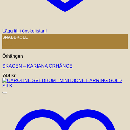
Lägg till i önskelistan!
SNABBKOLL
+
Örhängen
SKAGEN – KARIANA ÖRHÄNGE
749
kr