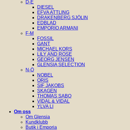
D-E
DIESEL
EFVA ATTLING
DRAKENBERG SJÖLIN
EDBLAD
EMPORIO ARMANI
F-M
FOSSIL
GANT
MICHAEL KORS
LILY AND ROSE
GEORG JENSEN
GLENSIA SELECTION
N-Ö
NOBEL
ORIS
SIF JAKOBS
SKAGEN
THOMAS SABO
VIDAL & VIDAL
YLVA LI
Om oss
Om Glensia
Kundklubb
Butik i Emporia