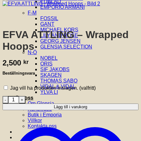
EDBLAD
EMPORIO ARMANI
F-M
FOSSIL
GANT
MICHAEL KORS
EFVA ATTLING – Wrapped
LILY AND ROSE
GEORG JENSEN
Hoops
GLENSIA SELECTION
N-Ö
NOBEL
2,500
kr
ORIS
SIF JAKOBS
Beställningsvara
SKAGEN
THOMAS SABO
VIDAL & VIDAL
Jag vill ha produkten inslagen.
(valfritt)
YLVA LI
Om oss
EFVA ATTLING - Wrapped Hoops mängd
Om Glensia
Lägg till i varukorg
Kundklubb
Butik i Emporia
Villkor
Kontakta oss