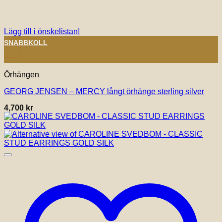
Lägg till i önskelistan!
SNABBKOLL
+
Örhängen
GEORG JENSEN – MERCY långt örhänge sterling silver
4,700
kr