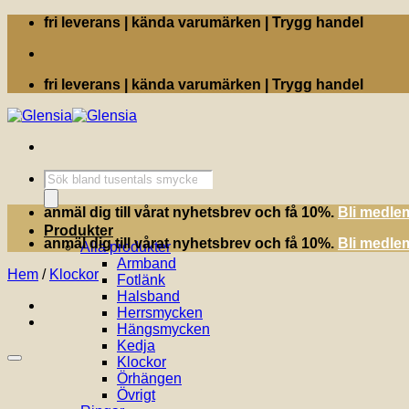
Skip
fri leverans | kända varumärken | Trygg handel
to
content
fri leverans | kända varumärken | Trygg handel
Produktsökning
anmäl dig till vårat nyhetsbrev och få 10%.
Bli medle
Produkter
anmäl dig till vårat nyhetsbrev och få 10%.
Bli medle
Alla produkter
Armband
Hem
/
Klockor
Fotlänk
Halsband
Herrsmycken
Hängsmycken
Kedja
Klockor
Örhängen
Övrigt