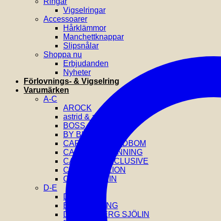
Ringar
Vigselringar
Accessoarer
Hårklämmor
Manchettknappar
Slipsnålar
Shoppa nu
Erbjudanden
Nyheter
Förlovnings- & Vigselring
Varumärken
A-C
AROCK
astrid & agnes
BOSS
BY BILLGREN
CAROLINE SVEDBOM
CAROLINA GYNNING
CATWALK EXCLUSIVE
COEUR DE LION
CALVIN KLEIN
D-E
DIESEL
EFVA ATTLING
DRAKENBERG SJÖLIN