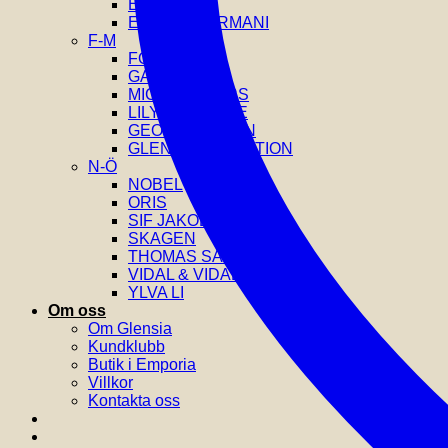
EDBLAD
EMPORIO ARMANI
F-M
FOSSIL
GANT
MICHAEL KORS
LILY AND ROSE
GEORG JENSEN
GLENSIA SELECTION
N-Ö
NOBEL
ORIS
SIF JAKOBS
SKAGEN
THOMAS SABO
VIDAL & VIDAL
YLVA LI
Om oss
Om Glensia
Kundklubb
Butik i Emporia
Villkor
Kontakta oss