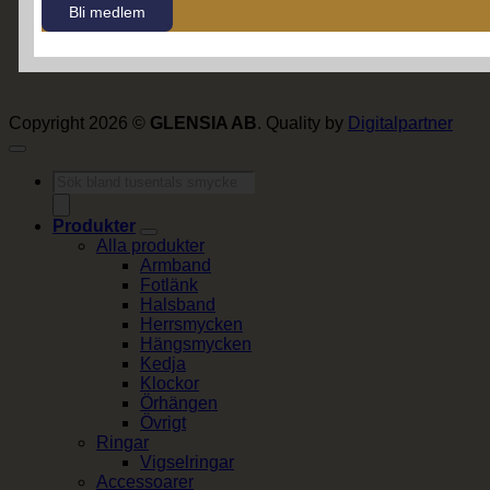
Bli medlem
Copyright 2026 ©
GLENSIA AB
. Quality by
Digitalpartner
Produktsökning
Produkter
Alla produkter
Armband
Fotlänk
Halsband
Herrsmycken
Hängsmycken
Kedja
Klockor
Örhängen
Övrigt
Ringar
Vigselringar
Accessoarer