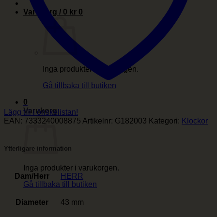
Varukorg /
0
kr
0
Inga produkter i varukorgen.
Gå tillbaka till butiken
0
Varukorg
Lägg till i önskelistan!
EAN:
7333240008875
Artikelnr:
G182003
Kategori:
Klockor
Ytterligare information
Inga produkter i varukorgen.
Dam/Herr
HERR
Gå tillbaka till butiken
Diameter
43 mm