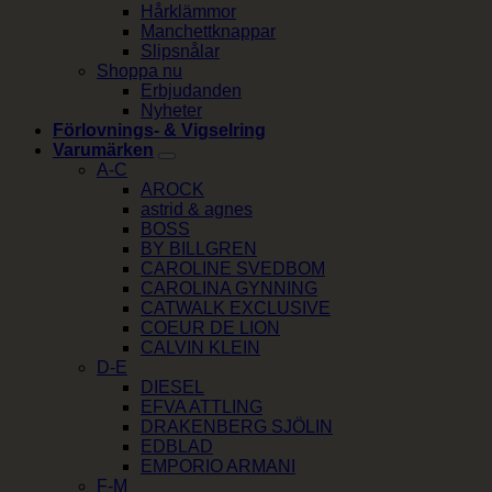
Hårklämmor
Manchettknappar
Slipsnålar
Shoppa nu
Erbjudanden
Nyheter
Förlovnings- & Vigselring
Varumärken
A-C
AROCK
astrid & agnes
BOSS
BY BILLGREN
CAROLINE SVEDBOM
CAROLINA GYNNING
CATWALK EXCLUSIVE
COEUR DE LION
CALVIN KLEIN
D-E
DIESEL
EFVA ATTLING
DRAKENBERG SJÖLIN
EDBLAD
EMPORIO ARMANI
F-M