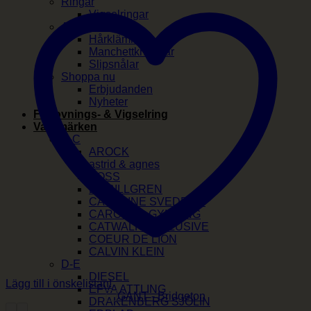
Ringar
Vigselringar
Accessoarer
Hårklämmor
Manchettknappar
Slipsnålar
Shoppa nu
Erbjudanden
Nyheter
Förlovnings- & Vigselring
Varumärken
A-C
AROCK
astrid & agnes
BOSS
BY BILLGREN
CAROLINE SVEDBOM
CAROLINA GYNNING
CATWALK EXCLUSIVE
COEUR DE LION
CALVIN KLEIN
D-E
DIESEL
Lägg till i önskelistan!
EFVA ATTLING
DRAKENBERG SJÖLIN