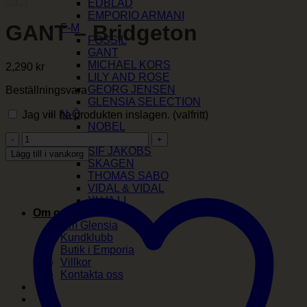
EDBLAD
EMPORIO ARMANI
GANT – Bridgeton
F-M
FOSSIL
GANT
MICHAEL KORS
2,290
kr
LILY AND ROSE
GEORG JENSEN
Beställningsvara
GLENSIA SELECTION
N-Ö
Jag vill ha produkten inslagen.
(valfritt)
NOBEL
GANT
ORIS
-
SIF JAKOBS
Lägg till i varukorg
Bridgeton
SKAGEN
mängd
THOMAS SABO
VIDAL & VIDAL
YLVA LI
Om oss
Om Glensia
Kundklubb
Butik i Emporia
Villkor
Kontakta oss