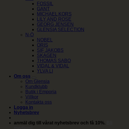
FOSSIL
GANT
MICHAEL KORS
LILY AND ROSE
GEORG JENSEN
GLENSIA SELECTION
N-Ö
NOBEL
ORIS
SIF JAKOBS
SKAGEN
THOMAS SABO
VIDAL & VIDAL
YLVA LI
Om oss
Om Glensia
Kundklubb
Butik i Emporia
Villkor
Kontakta oss
Logga in
Nyhetsbrev
anmäl dig till vårat nyhetsbrev och få 10%.
Bli
medlem!