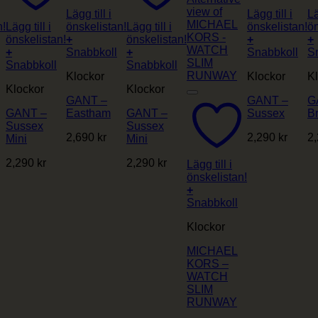
Lägg till i
Lägg till i
Lä
n!
Lägg till i
önskelistan!
Lägg till i
önskelistan!
ön
önskelistan!
+
önskelistan!
+
+
+
Snabbkoll
+
Snabbkoll
S
Snabbkoll
Snabbkoll
Klockor
Klockor
K
Klockor
Klockor
GANT –
GANT –
G
GANT –
Eastham
GANT –
Sussex
B
Sussex
Sussex
2,690
kr
2,290
kr
2
Mini
Mini
2,290
kr
2,290
kr
Lägg till i
önskelistan!
+
Snabbkoll
Klockor
MICHAEL
KORS –
WATCH
SLIM
RUNWAY