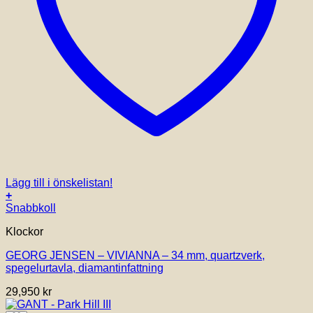
Lägg till i önskelistan!
+
Den
Snabbkoll
här
Klockor
produkten
har
GEORG JENSEN – VIVIANNA – 34 mm, quartzverk,
flera
spegelurtavla, diamantinfattning
varianter.
De
29,950
kr
olika
alternativen