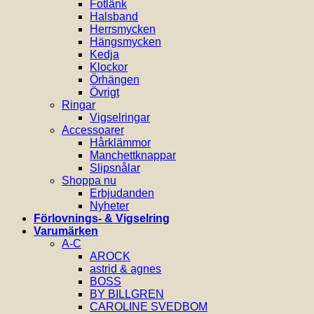
Fotlänk
Halsband
Herrsmycken
Hängsmycken
Kedja
Klockor
Örhängen
Övrigt
Ringar
Vigselringar
Accessoarer
Hårklämmor
Manchettknappar
Slipsnålar
Shoppa nu
Erbjudanden
Nyheter
Förlovnings- & Vigselring
Varumärken
A-C
AROCK
astrid & agnes
BOSS
BY BILLGREN
CAROLINE SVEDBOM