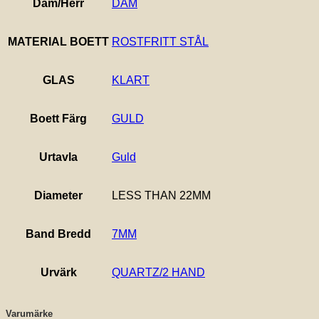
Dam/Herr
DAM
MATERIAL BOETT
ROSTFRITT STÅL
GLAS
KLART
Boett Färg
GULD
Urtavla
Guld
Diameter
LESS THAN 22MM
Band Bredd
7MM
Urvärk
QUARTZ/2 HAND
Varumärke