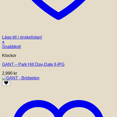
Lägg till i önskelistan!
+
Snabbkoll
Klockor
GANT – Park Hill Day-Date II-IPG
2,990
kr