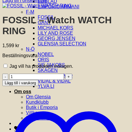
Lägg till i önskelistan!
EDBLAD
EMPORIO ARMANI
F-M
FOSSIL
FOSSIL – Watch WATCH
GANT
MICHAEL KORS
RING
LILY AND ROSE
GEORG JENSEN
GLENSIA SELECTION
1,599
kr
N-Ö
NOBEL
Beställningsvara
ORIS
SIF JAKOBS
Jag vill ha produkten inslagen.
SKAGEN
THOMAS SABO
FOSSIL
VIDAL & VIDAL
-
Lägg till i varukorg
YLVA LI
Watch
Om oss
WATCH
Om Glensia
RING
Kundklubb
mängd
Butik i Emporia
Villkor
Kontakta oss