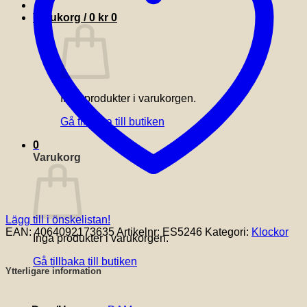
Varukorg /
0
kr
0
Inga produkter i varukorgen.
Gå tillbaka till butiken
0
Varukorg
Lägg till i önskelistan!
EAN:
4064092173635
Artikelnr:
ES5246
Kategori:
Klockor
Inga produkter i varukorgen.
Gå tillbaka till butiken
Ytterligare information