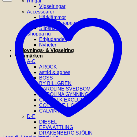
Ringar
Vigselringar
Accessoarer
Hårklämmor
Manchettknappar
Slipsnålar
Shoppa nu
Erbjudanden
Nyheter
Förlovnings- & Vigselring
Varumärken
A-C
AROCK
astrid & agnes
BOSS
BY BILLGREN
CAROLINE SVEDBOM
CAROLINA GYNNING
CATWALK EXCLUSIVE
COEUR DE LION
CALVIN KLEIN
D-E
DIESEL
EFVA ATTLING
DRAKENBERG SJÖLIN