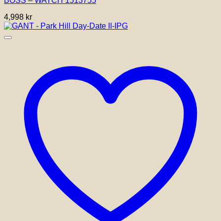
BOSS – WATCH 1513755
4,998
kr