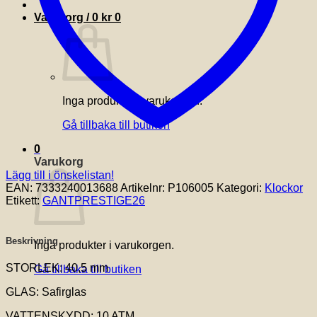
Varukorg /
0
kr
0
Inga produkter i varukorgen.
Gå tillbaka till butiken
0
Varukorg
Lägg till i önskelistan!
EAN:
7333240013688
Artikelnr:
P106005
Kategori:
Klockor
Etikett:
GANTPRESTIGE26
Beskrivning
Inga produkter i varukorgen.
STORLEK: 40,5 mm
Gå tillbaka till butiken
GLAS: Safirglas
VATTENSKYDD: 10 ATM