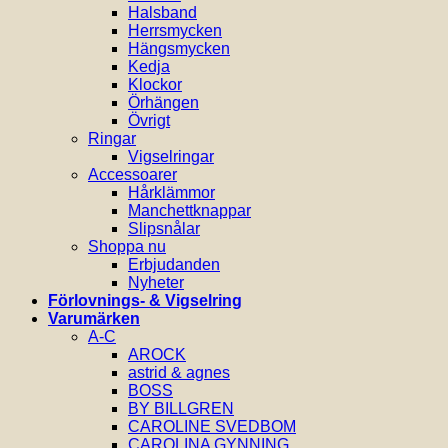
Halsband
Herrsmycken
Hängsmycken
Kedja
Klockor
Örhängen
Övrigt
Ringar
Vigselringar
Accessoarer
Hårklämmor
Manchettknappar
Slipsnålar
Shoppa nu
Erbjudanden
Nyheter
Förlovnings- & Vigselring
Varumärken
A-C
AROCK
astrid & agnes
BOSS
BY BILLGREN
CAROLINE SVEDBOM
CAROLINA GYNNING