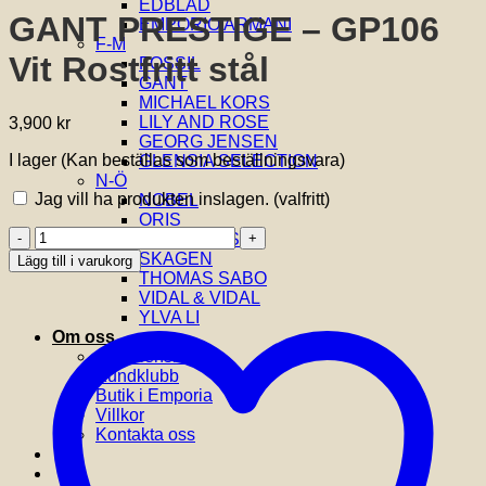
EDBLAD
GANT PRESTIGE – GP106
EMPORIO ARMANI
F-M
Vit Rostfritt stål
FOSSIL
GANT
MICHAEL KORS
LILY AND ROSE
3,900
kr
GEORG JENSEN
I lager (Kan beställas som beställningsvara)
GLENSIA SELECTION
N-Ö
Jag vill ha produkten inslagen.
(valfritt)
NOBEL
ORIS
GANT
SIF JAKOBS
PRESTIGE
SKAGEN
Lägg till i varukorg
-
THOMAS SABO
GP106
VIDAL & VIDAL
Vit
YLVA LI
Rostfritt
Om oss
stål
Om Glensia
mängd
Kundklubb
Butik i Emporia
Villkor
Kontakta oss