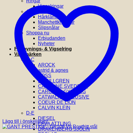
Ringar
Vigselringar
Accessoarer
Hårklämmor
Manchettknappar
Slipsnålar
Shoppa nu
Erbjudanden
Nyheter
Förlovnings- & Vigselring
Varumärken
A-C
AROCK
astrid & agnes
BOSS
BY BILLGREN
CAROLINE SVEDBOM
CAROLINA GYNNING
CATWALK EXCLUSIVE
COEUR DE LION
CALVIN KLEIN
D-E
DIESEL
Lägg till i önskelistan!
EFVA ATTLING
DRAKENBERG SJÖLIN