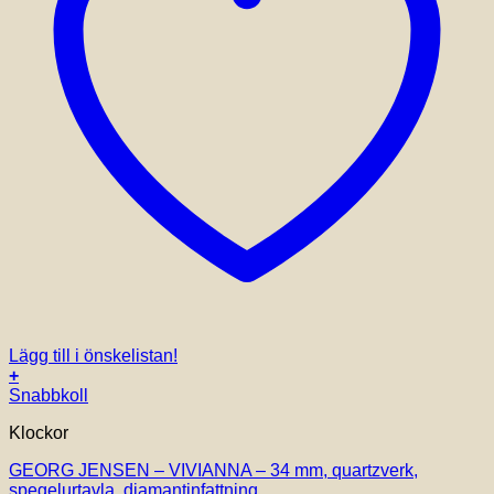
Lägg till i önskelistan!
+
Den
Snabbkoll
här
Klockor
produkten
har
GEORG JENSEN – VIVIANNA – 34 mm, quartzverk,
flera
spegelurtavla, diamantinfattning
varianter.