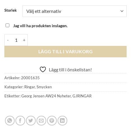
Storlek
Jag vill ha produkten inslagen.
GEORG JENSEN - GRAPE RING 1551E YG DIAMOND 0.049 CT mäng
LÄGG TILL I VARUKORG
Lägg till i önskelistan!
Artikelnr:
20001635
Kategorier:
Ringar
,
Smycken
Etiketter:
Georg Jensen AW24 Nyheter
,
GJRINGAR