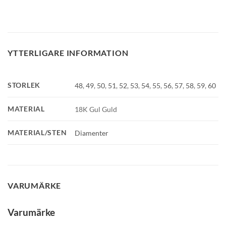
YTTERLIGARE INFORMATION
STORLEK
48
,
49
,
50
,
51
,
52
,
53
,
54
,
55
,
56
,
57
,
58
,
59
,
60
GLENSIA KUNDKLUBB
MATERIAL
18K Gul Guld
Bli medlem idag och få 10% rabatt på ditt första köp
MATERIAL/STEN
Diamenter
E-post
Namn
VARUMÄRKE
Varumärke
Mobilnummer