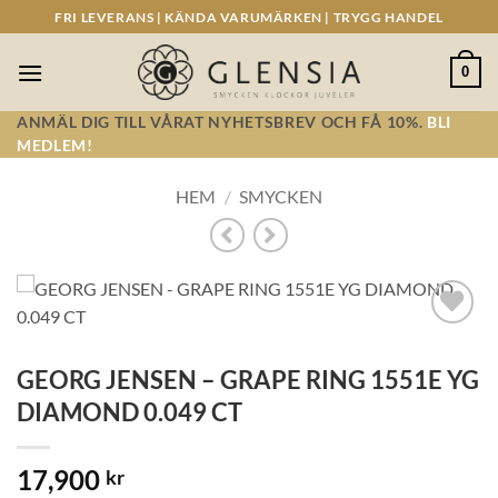
Skip
FRI LEVERANS | KÄNDA VARUMÄRKEN | TRYGG HANDEL
to
content
0
ANMÄL DIG TILL VÅRAT NYHETSBREV OCH FÅ 10%.
BLI
MEDLEM!
HEM
/
SMYCKEN
Lägg till i
önskelistan!
GEORG JENSEN – GRAPE RING 1551E YG
DIAMOND 0.049 CT
17,900
kr