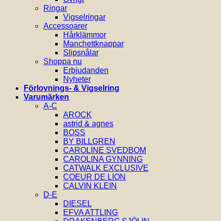
Ringar
Vigselringar
Accessoarer
Hårklämmor
Manchettknappar
Slipsnålar
Shoppa nu
Erbjudanden
Nyheter
Förlovnings- & Vigselring
Varumärken
A-C
AROCK
astrid & agnes
BOSS
BY BILLGREN
CAROLINE SVEDBOM
CAROLINA GYNNING
CATWALK EXCLUSIVE
COEUR DE LION
CALVIN KLEIN
D-E
DIESEL
EFVA ATTLING