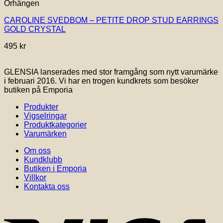
Örhängen
CAROLINE SVEDBOM – PETITE DROP STUD EARRINGS
GOLD CRYSTAL
495
kr
GLENSIA lanserades med stor framgång som nytt varumärke
i februari 2016. Vi har en trogen kundkrets som besöker
butiken på Emporia
Produkter
Vigselringar
Produktkategorier
Varumärken
Om oss
Kundklubb
Butiken i Emporia
Villkor
Kontakta oss
V