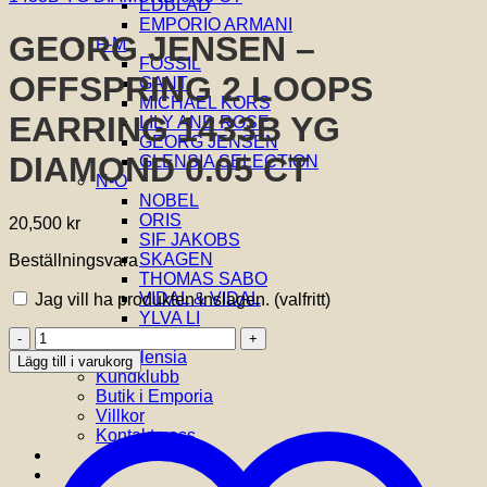
EDBLAD
EMPORIO ARMANI
GEORG JENSEN –
F-M
FOSSIL
OFFSPRING 2 LOOPS
GANT
MICHAEL KORS
EARRING 1433B YG
LILY AND ROSE
GEORG JENSEN
DIAMOND 0.05 CT
GLENSIA SELECTION
N-Ö
NOBEL
ORIS
20,500
kr
SIF JAKOBS
SKAGEN
Beställningsvara
THOMAS SABO
VIDAL & VIDAL
Jag vill ha produkten inslagen.
(valfritt)
YLVA LI
GEORG
Om oss
JENSEN
Om Glensia
Lägg till i varukorg
-
Kundklubb
OFFSPRING
Butik i Emporia
2
Villkor
LOOPS
Kontakta oss
EARRING
1433B