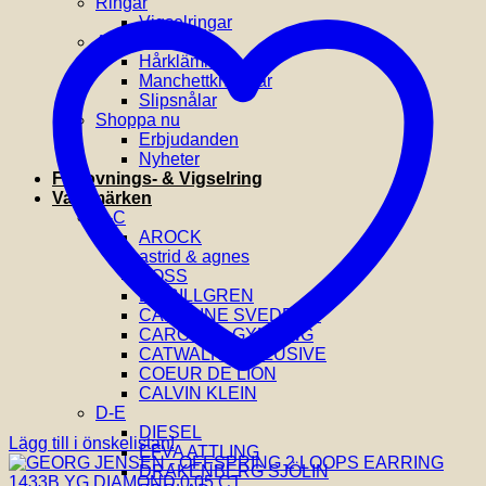
Ringar
Vigselringar
Accessoarer
Hårklämmor
Manchettknappar
Slipsnålar
Shoppa nu
Erbjudanden
Nyheter
Förlovnings- & Vigselring
Varumärken
A-C
AROCK
astrid & agnes
BOSS
BY BILLGREN
CAROLINE SVEDBOM
CAROLINA GYNNING
CATWALK EXCLUSIVE
COEUR DE LION
CALVIN KLEIN
D-E
DIESEL
Lägg till i önskelistan!
EFVA ATTLING
DRAKENBERG SJÖLIN