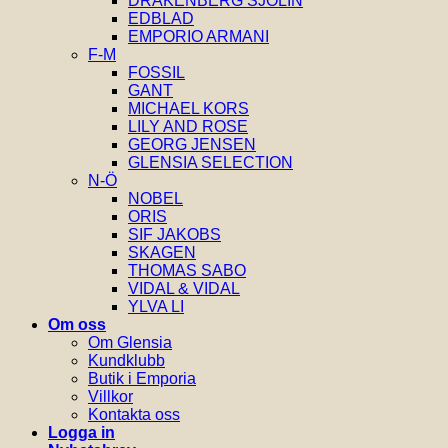
DRAKENBERG SJÖLIN
EDBLAD
EMPORIO ARMANI
F-M
FOSSIL
GANT
MICHAEL KORS
LILY AND ROSE
GEORG JENSEN
GLENSIA SELECTION
N-Ö
NOBEL
ORIS
SIF JAKOBS
SKAGEN
THOMAS SABO
VIDAL & VIDAL
YLVA LI
Om oss
Om Glensia
Kundklubb
Butik i Emporia
Villkor
Kontakta oss
Logga in