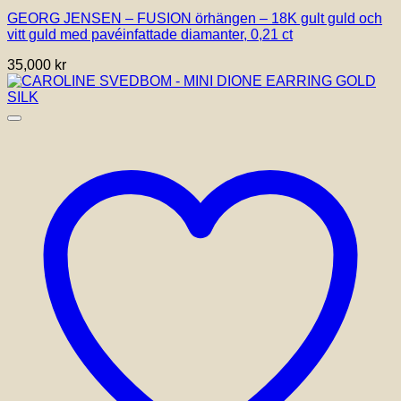
GEORG JENSEN – FUSION örhängen – 18K gult guld och
vitt guld med pavéinfattade diamanter, 0,21 ct
35,000
kr