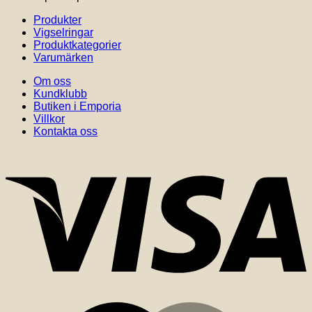
Produkter
Vigselringar
Produktkategorier
Varumärken
Om oss
Kundklubb
Butiken i Emporia
Villkor
Kontakta oss
V
M