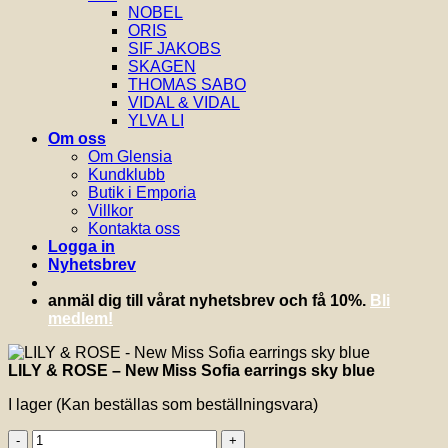
NOBEL
ORIS
SIF JAKOBS
SKAGEN
THOMAS SABO
VIDAL & VIDAL
YLVA LI
Om oss
Om Glensia
Kundklubb
Butik i Emporia
Villkor
Kontakta oss
Logga in
Nyhetsbrev
anmäl dig till vårat nyhetsbrev och få 10%.
Bli
medlem!
LILY & ROSE – New Miss Sofia earrings sky blue
I lager (Kan beställas som beställningsvara)
LILY