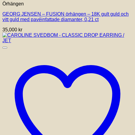
Örhängen
GEORG JENSEN – FUSION örhängen – 18K gult guld och
vitt guld med pavéinfattade diamanter, 0,21 ct
35,000
kr