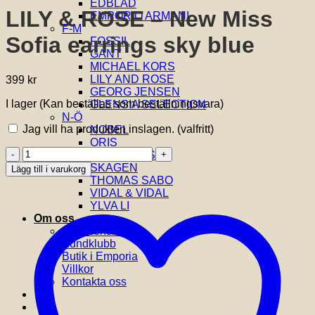
EDBLAD
LILY & ROSE – New Miss
EMPORIO ARMANI
F-M
Sofia earrings sky blue
FOSSIL
GANT
MICHAEL KORS
LILY AND ROSE
399
kr
GEORG JENSEN
I lager (Kan beställas som beställningsvara)
GLENSIA SELECTION
N-Ö
Jag vill ha produkten inslagen.
(valfritt)
NOBEL
ORIS
LILY
SIF JAKOBS
&
SKAGEN
Lägg till i varukorg
ROSE
THOMAS SABO
-
VIDAL & VIDAL
New
YLVA LI
Miss
Om oss
Sofia
Om Glensia
earrings
Kundklubb
sky
Butik i Emporia
blue
Villkor
mängd
Kontakta oss