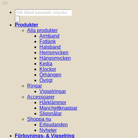
Produktsökning
Produkter
Alla produkter
Armband
Fotlänk
Halsband
Herrsmycken
Hängsmycken
Kedja
Klockor
Örhängen
Övrigt
Ringar
Vigselringar
Accessoarer
Hårklämmor
Manchettknappar
Slipsnålar
Shoppa nu
Erbjudanden
Nyheter
Förlovnings- & Vigselring