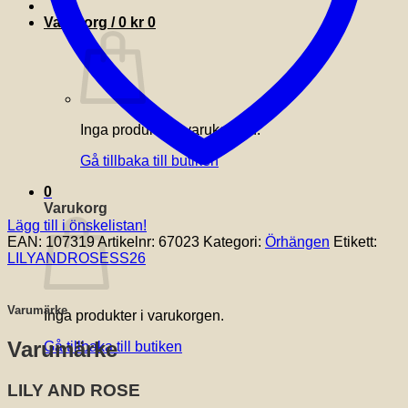
Varukorg /
0
kr
0
Inga produkter i varukorgen.
Gå tillbaka till butiken
0
Varukorg
Lägg till i önskelistan!
EAN:
107319
Artikelnr:
67023
Kategori:
Örhängen
Etikett:
LILYANDROSESS26
Varumärke
Inga produkter i varukorgen.
Varumärke
Gå tillbaka till butiken
LILY AND ROSE