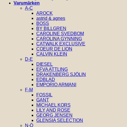
Varumärken
A-C
AROCK
astrid & agnes
BOSS
BY BILLGREN
CAROLINE SVEDBOM
CAROLINA GYNNING
CATWALK EXCLUSIVE
COEUR DE LION
CALVIN KLEIN
D-E
DIESEL
EFVA ATTLING
DRAKENBERG SJÖLIN
EDBLAD
EMPORIO ARMANI
F-M
FOSSIL
GANT
MICHAEL KORS
LILY AND ROSE
GEORG JENSEN
GLENSIA SELECTION
N-Ö