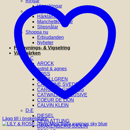
Ringar
Vigselringar
Accessoarer
Hårklämmor
Manchettknappar
Slipsnålar
Shoppa nu
Erbjudanden
Nyheter
Förlovnings- & Vigselring
Varumärken
A-C
AROCK
astrid & agnes
BOSS
BY BILLGREN
CAROLINE SVEDBOM
CAROLINA GYNNING
CATWALK EXCLUSIVE
COEUR DE LION
CALVIN KLEIN
D-E
DIESEL
Lägg till i önskelistan!
EFVA ATTLING
DRAKENBERG SJÖLIN