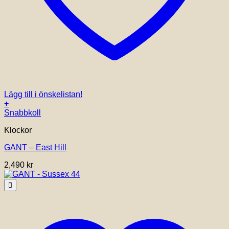
Lägg till i önskelistan!
+
Snabbkoll
Klockor
GANT – East Hill
2,490
kr