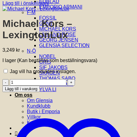
EDBLAD
Lägg till i önskelistan!
EMPORIO ARMANI
F-M
FOSSIL
Michael Kors –
GANT
MICHAEL KORS
LexingtonLux
LILY AND ROSE
GEORG JENSEN
GLENSIA SELECTION
3,249
kr
N-Ö
NOBEL
I lager (Kan beställas som beställningsvara)
ORIS
SIF JAKOBS
Jag vill ha produkten inslagen.
SKAGEN
THOMAS SABO
Michael
VIDAL & VIDAL
Kors
Lägg till i varukorg
YLVA LI
-
Om oss
LexingtonLux
Om Glensia
mängd
Kundklubb
Butik i Emporia
Villkor
Kontakta oss