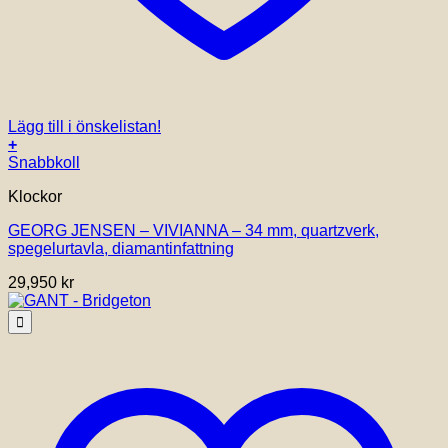
Lägg till i önskelistan!
+
Den
Snabbkoll
här
Klockor
produkten
har
GEORG JENSEN – VIVIANNA – 34 mm, quartzverk,
flera
spegelurtavla, diamantinfattning
varianter.
De
29,950
kr
olika
alternativen
kan
väljas
på
produktsidan