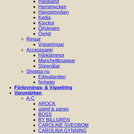
Halsband
Herrsmycken
Hängsmycken
Kedja
Klockor
Örhängen
Övrigt
Ringar
Vigselringar
Accessoarer
Hårklämmor
Manchettknappar
Slipsnålar
Shoppa nu
Erbjudanden
Nyheter
Förlovnings- & Vigselring
Varumärken
A-C
AROCK
astrid & agnes
BOSS
BY BILLGREN
CAROLINE SVEDBOM
CAROLINA GYNNING