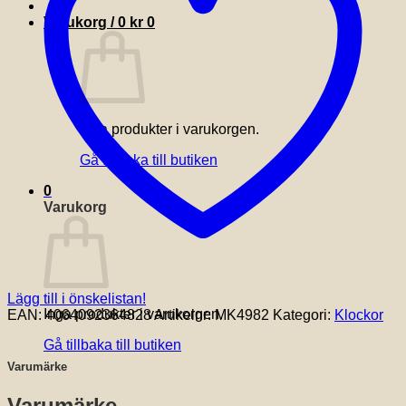
Varukorg /
0
kr
0
Inga produkter i varukorgen.
Gå tillbaka till butiken
0
Varukorg
Lägg till i önskelistan!
Inga produkter i varukorgen.
EAN:
4064092364828
Artikelnr:
MK4982
Kategori:
Klockor
Gå tillbaka till butiken
Varumärke
Varumärke