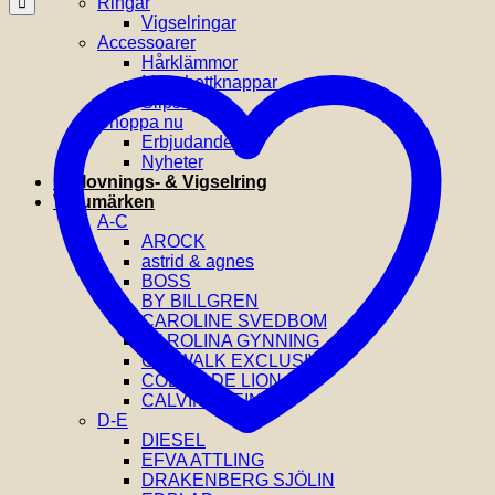
Ringar
Vigselringar
Accessoarer
Hårklämmor
Manchettknappar
Slipsnålar
Shoppa nu
Erbjudanden
Nyheter
Förlovnings- & Vigselring
Varumärken
A-C
AROCK
astrid & agnes
BOSS
BY BILLGREN
CAROLINE SVEDBOM
CAROLINA GYNNING
CATWALK EXCLUSIVE
COEUR DE LION
CALVIN KLEIN
D-E
DIESEL
EFVA ATTLING
DRAKENBERG SJÖLIN