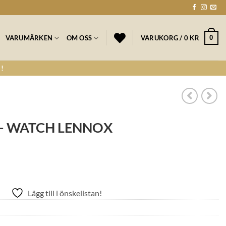
0
VARUMÄRKEN
OM OSS
VARUKORG /
0
KR
!
– WATCH LENNOX
Lägg till i önskelistan!