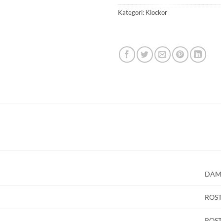
Kategori:
Klockor
GLENSIA KUNDKLUBB
DA
ROST
Bli medlem idag och få 10% rabatt på ditt första köp
ROST