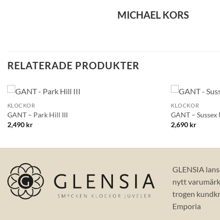
MICHAEL KORS
RELATERADE PRODUKTER
+
+
KLOCKOR
KLOCKOR
Lägg till i
GANT – Park Hill III
GANT – Sussex
önskelistan!
2,490
kr
2,690
kr
GLENSIA lans
nytt varumärke
trogen kundkr
Emporia