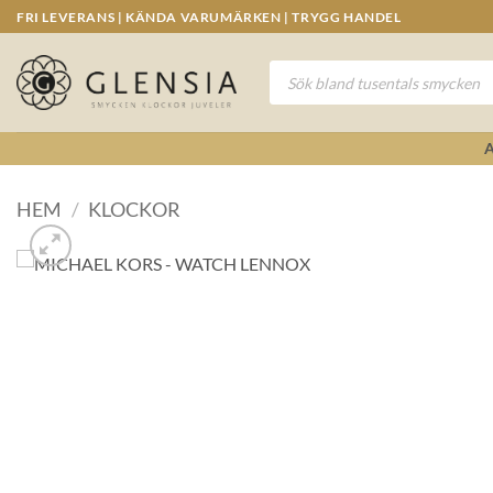
Skip
FRI LEVERANS | KÄNDA VARUMÄRKEN | TRYGG HANDEL
to
content
Produktsökning
HEM
/
KLOCKOR