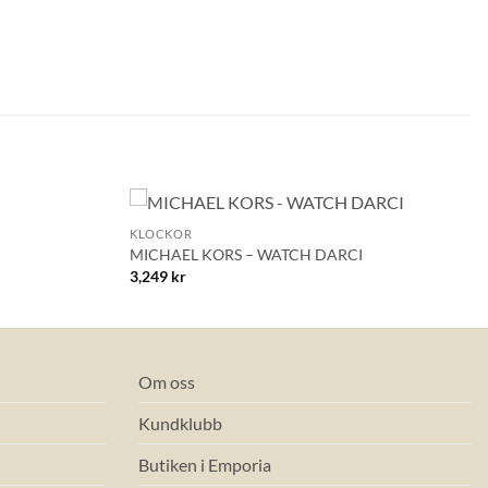
+
KLOCKOR
Lägg till i
Lägg till i
MICHAEL KORS – WATCH DARCI
önskelistan!
önskelistan!
3,249
kr
Om oss
Kundklubb
Butiken i Emporia