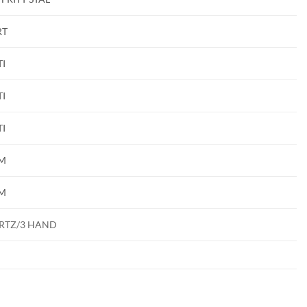
RT
I
I
I
M
M
RTZ/3 HAND