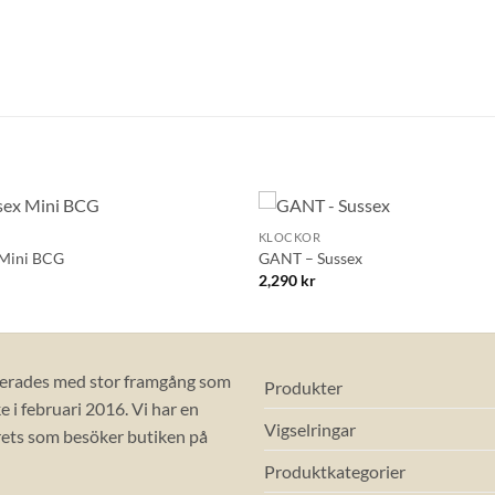
+
KLOCKOR
Lägg till i
 Mini BCG
GANT – Sussex
önskelistan!
2,290
kr
erades med stor framgång som
Produkter
 i februari 2016. Vi har en
Vigselringar
ets som besöker butiken på
Produktkategorier