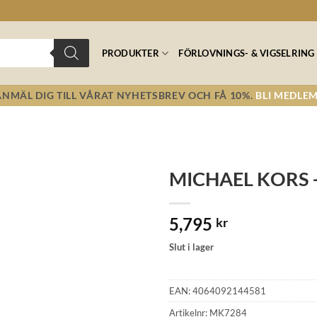
PRODUKTER
FÖRLOVNINGS- & VIGSELRING
ANMÄL DIG TILL VÅRAT NYHETSBREV OCH FÅ 10%.
BLI MEDLEM
MICHAEL KORS 
Lägg till i
5,795
önskelistan!
kr
Slut i lager
EAN:
4064092144581
Artikelnr:
MK7284