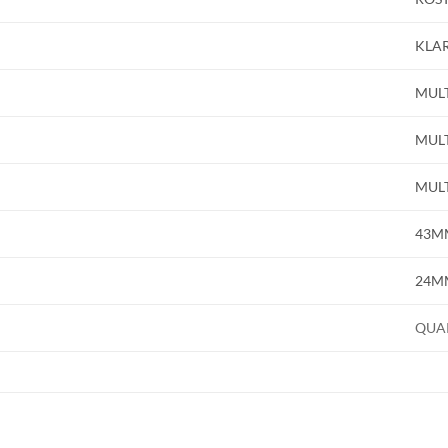
E-post
KLA
Namn
MULT
MULT
Mobilnummer
MULT
43M
BLI MEDLEM
24M
QUA