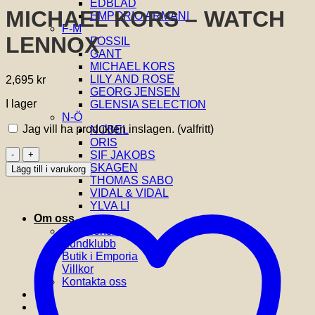
EDBLAD
MICHAEL KORS – WATCH
EMPORIO ARMANI
F-M
LENNOX
FOSSIL
GANT
MICHAEL KORS
LILY AND ROSE
2,695
kr
GEORG JENSEN
I lager
GLENSIA SELECTION
N-Ö
Jag vill ha produkten inslagen.
(valfritt)
NOBEL
ORIS
MICHAEL
SIF JAKOBS
KORS
SKAGEN
Lägg till i varukorg
-
THOMAS SABO
WATCH
VIDAL & VIDAL
LENNOX
YLVA LI
mängd
Om oss
Om Glensia
Kundklubb
Butik i Emporia
Villkor
Kontakta oss