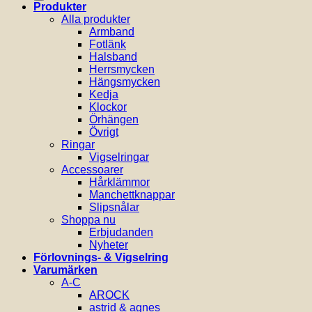
Produkter
Alla produkter
Armband
Fotlänk
Halsband
Herrsmycken
Hängsmycken
Kedja
Klockor
Örhängen
Övrigt
Ringar
Vigselringar
Accessoarer
Hårklämmor
Manchettknappar
Slipsnålar
Shoppa nu
Erbjudanden
Nyheter
Förlovnings- & Vigselring
Varumärken
A-C
AROCK
astrid & agnes