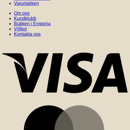
Varumärken
Om oss
Kundklubb
Butiken i Emporia
Villkor
Kontakta oss
V
M