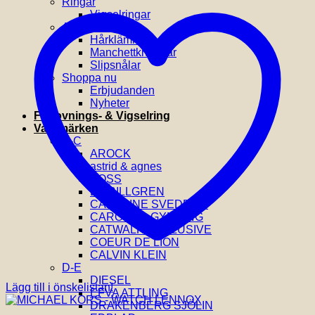
Ringar
Vigselringar
Accessoarer
Hårklämmor
Manchettknappar
Slipsnålar
Shoppa nu
Erbjudanden
Nyheter
Förlovnings- & Vigselring
Varumärken
A-C
AROCK
astrid & agnes
BOSS
BY BILLGREN
CAROLINE SVEDBOM
CAROLINA GYNNING
CATWALK EXCLUSIVE
COEUR DE LION
CALVIN KLEIN
D-E
DIESEL
Lägg till i önskelistan!
EFVA ATTLING
DRAKENBERG SJÖLIN