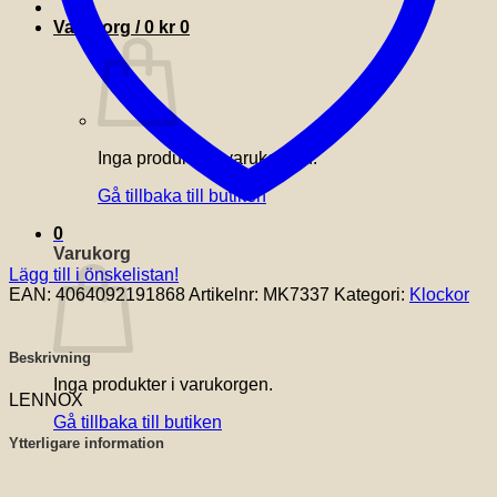
Varukorg /
0
kr
0
Inga produkter i varukorgen.
Gå tillbaka till butiken
0
Varukorg
Lägg till i önskelistan!
EAN:
4064092191868
Artikelnr:
MK7337
Kategori:
Klockor
Beskrivning
Inga produkter i varukorgen.
LENNOX
Gå tillbaka till butiken
Ytterligare information