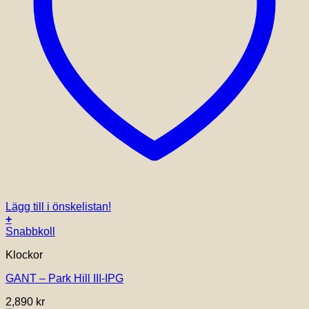
Lägg till i önskelistan!
+
Snabbkoll
Klockor
GANT – Park Hill III-IPG
2,890
kr