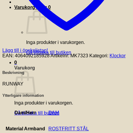
Varukorg /
0
kr
0
Inga produkter i varukorgen.
Lägg till i önskelistan!
Gå tillbaka till butiken
EAN:
4064092185928
Artikelnr:
MK7323
Kategori:
Klockor
0
Varukorg
Beskrivning
RUNWAY
Ytterligare information
Inga produkter i varukorgen.
Dam/Herr
DAM
Gå tillbaka till butiken
Material Armband
ROSTFRITT STÅL