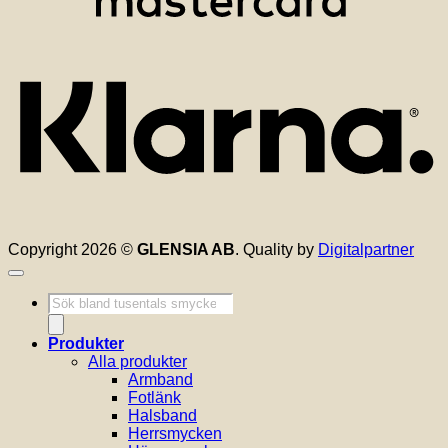
K
Copyright 2026 ©
GLENSIA AB
. Quality by
Digitalpartner
Produktsökning
Produkter
Alla produkter
Armband
Fotlänk
Halsband
Herrsmycken