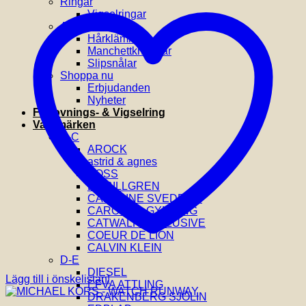
Ringar
Vigselringar
Accessoarer
Hårklämmor
Manchettknappar
Slipsnålar
Shoppa nu
Erbjudanden
Nyheter
Förlovnings- & Vigselring
Varumärken
A-C
AROCK
astrid & agnes
BOSS
BY BILLGREN
CAROLINE SVEDBOM
CAROLINA GYNNING
CATWALK EXCLUSIVE
COEUR DE LION
CALVIN KLEIN
D-E
DIESEL
Lägg till i önskelistan!
EFVA ATTLING
DRAKENBERG SJÖLIN