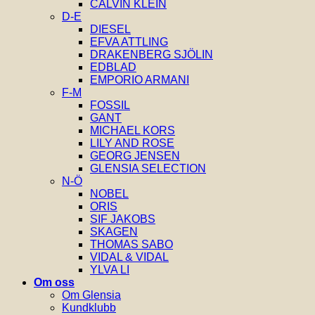
CALVIN KLEIN
D-E
DIESEL
EFVA ATTLING
DRAKENBERG SJÖLIN
EDBLAD
EMPORIO ARMANI
F-M
FOSSIL
GANT
MICHAEL KORS
LILY AND ROSE
GEORG JENSEN
GLENSIA SELECTION
N-Ö
NOBEL
ORIS
SIF JAKOBS
SKAGEN
THOMAS SABO
VIDAL & VIDAL
YLVA LI
Om oss
Om Glensia
Kundklubb