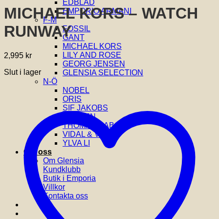
EDBLAD
MICHAEL KORS – WATCH
EMPORIO ARMANI
F-M
RUNWAY
FOSSIL
GANT
MICHAEL KORS
LILY AND ROSE
2,995
kr
GEORG JENSEN
Slut i lager
GLENSIA SELECTION
N-Ö
NOBEL
ORIS
SIF JAKOBS
SKAGEN
THOMAS SABO
VIDAL & VIDAL
YLVA LI
Om oss
Om Glensia
Kundklubb
Butik i Emporia
Villkor
Kontakta oss