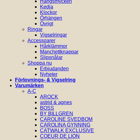
Hängsmycken
Kedja
Klockor
Örhängen
Övrigt
Ringar
Vigselringar
Accessoarer
Hårklämmor
Manchettknappar
Slipsnålar
Shoppa nu
Erbjudanden
Nyheter
Förlovnings- & Vigselring
Varumärken
A-C
AROCK
astrid & agnes
BOSS
BY BILLGREN
CAROLINE SVEDBOM
CAROLINA GYNNING
CATWALK EXCLUSIVE
COEUR DE LION