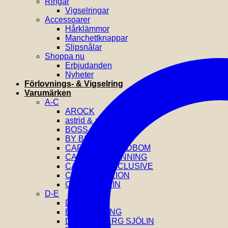
Ringar
Vigselringar
Accessoarer
Hårklämmor
Manchettknappar
Slipsnålar
Shoppa nu
Erbjudanden
Nyheter
Förlovnings- & Vigselring
Varumärken
A-C
AROCK
astrid & agnes
BOSS
BY BILLGREN
CAROLINE SVEDBOM
CAROLINA GYNNING
CATWALK EXCLUSIVE
COEUR DE LION
CALVIN KLEIN
D-E
DIESEL
EFVA ATTLING
DRAKENBERG SJÖLIN