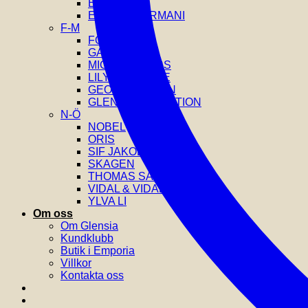
EDBLAD
EMPORIO ARMANI
F-M
FOSSIL
GANT
MICHAEL KORS
LILY AND ROSE
GEORG JENSEN
GLENSIA SELECTION
N-Ö
NOBEL
ORIS
SIF JAKOBS
SKAGEN
THOMAS SABO
VIDAL & VIDAL
YLVA LI
Om oss
Om Glensia
Kundklubb
Butik i Emporia
Villkor
Kontakta oss