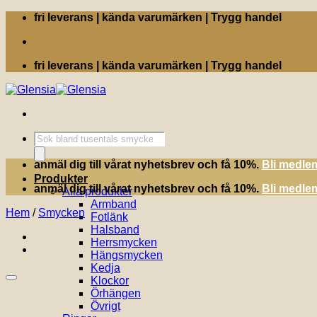
Skip
fri leverans | kända varumärken | Trygg handel
to
content
fri leverans | kända varumärken | Trygg handel
Produktsökning
anmäl dig till vårat nyhetsbrev och få 10%.
Bli medle
Produkter
anmäl dig till vårat nyhetsbrev och få 10%.
Bli medle
Alla produkter
Armband
Hem
/
Smycken
Fotlänk
Halsband
Herrsmycken
Hängsmycken
Kedja
Klockor
Örhängen
Övrigt