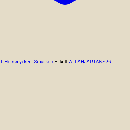
d
,
Herrsmycken
,
Smycken
Etikett:
ALLAHJÄRTANS26