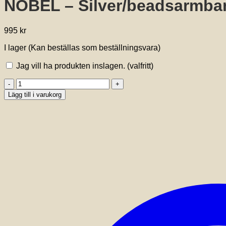
NOBEL – Silver/beadsarmban
995
kr
I lager (Kan beställas som beställningsvara)
Jag vill ha produkten inslagen.
(valfritt)
NOBEL
-
Lägg till i varukorg
Silver/beadsarmband
lapis
lazur
mängd