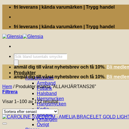
Skip
fri leverans | kända varumärken | Trygg handel
to
content
fri leverans | kända varumärken | Trygg handel
Produktsökning
anmäl dig till vårat nyhetsbrev och få 10%.
Bli medle
Produkter
anmäl dig till vårat nyhetsbrev och få 10%.
Bli medle
Alla produkter
Armband
Hem
/
Produkter märkta ”ALLAHJÄRTANS26”
Fotlänk
Filtrera
Halsband
Herrsmycken
Sortera
Visar 1–100 av 172 resultat
Hängsmycken
efter
Kedja
senaste
Klockor
Örhängen
Övrigt