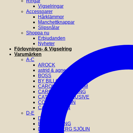
Ringar
Vigselringar
Accessoarer
Hårklämmor
Manchettknappar
Slipsnålar
Shoppa nu
Erbjudanden
Nyheter
Förlovnings- & Vigselring
Varumärken
A-C
AROCK
astrid & agnes
BOSS
BY BILLGREN
CAROLINE SVEDBOM
CAROLINA GYNNING
CATWALK EXCLUSIVE
COEUR DE LION
CALVIN KLEIN
D-E
DIESEL
EFVA ATTLING
DRAKENBERG SJÖLIN