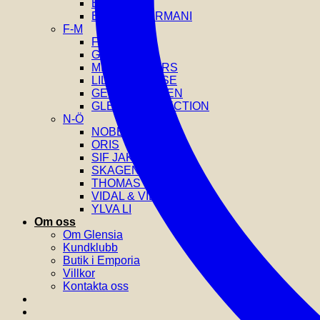
EDBLAD
EMPORIO ARMANI
F-M
FOSSIL
GANT
MICHAEL KORS
LILY AND ROSE
GEORG JENSEN
GLENSIA SELECTION
N-Ö
NOBEL
ORIS
SIF JAKOBS
SKAGEN
THOMAS SABO
VIDAL & VIDAL
YLVA LI
Om oss
Om Glensia
Kundklubb
Butik i Emporia
Villkor
Kontakta oss