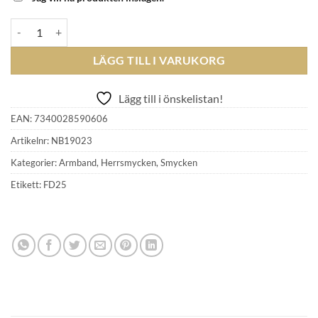
NOBEL - Silverarmband 19,5+3cm mängd
LÄGG TILL I VARUKORG
Lägg till i önskelistan!
EAN:
7340028590606
Artikelnr:
NB19023
Kategorier:
Armband
,
Herrsmycken
,
Smycken
Etikett:
FD25