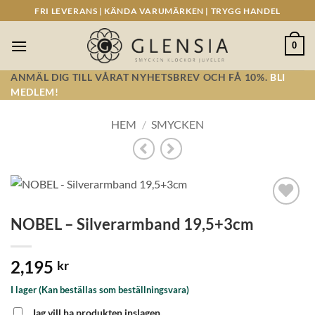
Skip
FRI LEVERANS | KÄNDA VARUMÄRKEN | TRYGG HANDEL
to
content
0
ANMÄL DIG TILL VÅRAT NYHETSBREV OCH FÅ 10%.
BLI
MEDLEM!
HEM
/
SMYCKEN
Lägg till i
NOBEL – Silverarmband 19,5+3cm
önskelistan!
2,195
kr
I lager (Kan beställas som beställningsvara)
Jag vill ha produkten inslagen.