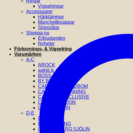
Ringar
Vigselringar
Accessoarer
Hårklämmor
Manchettknappar
Slipsnålar
Shoppa nu
Erbjudanden
Nyheter
Förlovnings- & Vigselring
Varumärken
A-C
AROCK
astrid & agnes
BOSS
BY BILLGREN
CAROLINE SVEDBOM
CAROLINA GYNNING
CATWALK EXCLUSIVE
COEUR DE LION
CALVIN KLEIN
D-E
DIESEL
EFVA ATTLING
DRAKENBERG SJÖLIN