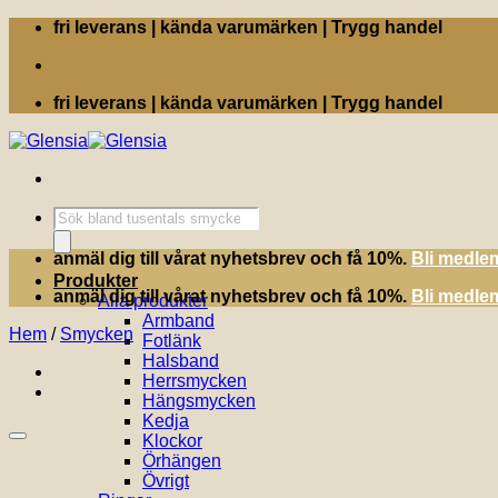
Skip
fri leverans | kända varumärken | Trygg handel
to
content
fri leverans | kända varumärken | Trygg handel
Produktsökning
anmäl dig till vårat nyhetsbrev och få 10%.
Bli medle
Produkter
anmäl dig till vårat nyhetsbrev och få 10%.
Bli medle
Alla produkter
Armband
Hem
/
Smycken
Fotlänk
Halsband
Herrsmycken
Hängsmycken
Kedja
Klockor
Örhängen
Övrigt