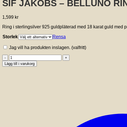
SIF JAKOBS – BELLUNO RI
1,599
kr
Ring i sterlingsilver 925 guldpläterad med 18 karat guld med p
Storlek
Rensa
Jag vill ha produkten inslagen.
(valfritt)
SIF
JAKOBS
Lägg till i varukorg
-
BELLUNO
RING
mängd