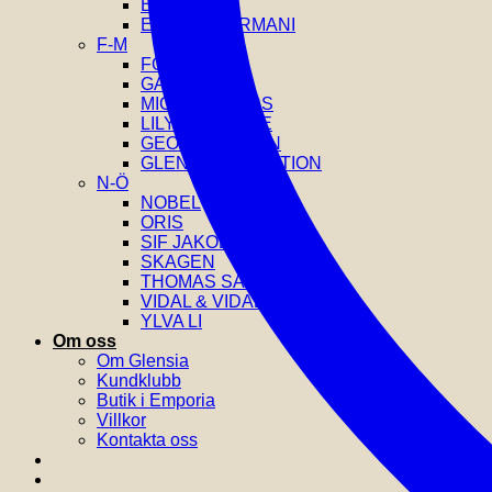
EDBLAD
EMPORIO ARMANI
F-M
FOSSIL
GANT
MICHAEL KORS
LILY AND ROSE
GEORG JENSEN
GLENSIA SELECTION
N-Ö
NOBEL
ORIS
SIF JAKOBS
SKAGEN
THOMAS SABO
VIDAL & VIDAL
YLVA LI
Om oss
Om Glensia
Kundklubb
Butik i Emporia
Villkor
Kontakta oss