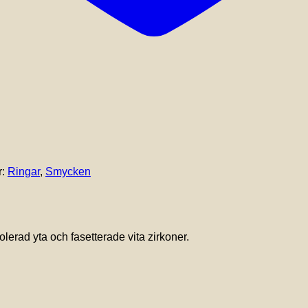
r:
Ringar
,
Smycken
lerad yta och fasetterade vita zirkoner.