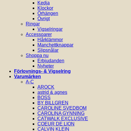
Kedja
Klockor
Örhängen
Övrigt
Ringar
Vigselringar
Accessoarer
Hårklämmor
Manchettknappar
Slipsnålar
Shoppa nu
Erbjudanden
Nyheter
Förlovnings- & Vigselring
Varumärken
A-C
AROCK
astrid & agnes
BOSS
BY BILLGREN
CAROLINE SVEDBOM
CAROLINA GYNNING
CATWALK EXCLUSIVE
COEUR DE LION
CALVIN KLEIN