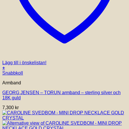
Lägg till i önskelistan!
+
Den
Snabbkoll
här
Armband
produkten
har
GEORG JENSEN – TORUN armband – sterling silver och
flera
18K guld
varianter.
De
7,300
kr
olika
alternativen
kan
väljas