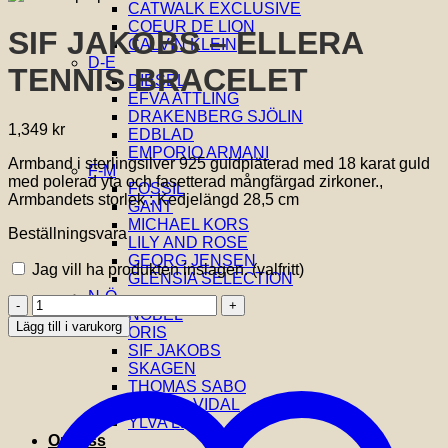
CATWALK EXCLUSIVE
COEUR DE LION
SIF JAKOBS – ELLERA
CALVIN KLEIN
D-E
TENNIS BRACELET
DIESEL
EFVA ATTLING
DRAKENBERG SJÖLIN
1,349
kr
EDBLAD
EMPORIO ARMANI
Armband i sterlingsilver 925 guldpläterad med 18 karat guld
F-M
med polerad yta och fasetterad mångfärgad zirkoner.,
FOSSIL
Armbandets storlek : Kedjelängd 28,5 cm
GANT
MICHAEL KORS
Beställningsvara
LILY AND ROSE
GEORG JENSEN
Jag vill ha produkten inslagen.
(valfritt)
GLENSIA SELECTION
N-Ö
SIF
NOBEL
JAKOBS
Lägg till i varukorg
ORIS
-
SIF JAKOBS
ELLERA
SKAGEN
TENNIS
THOMAS SABO
BRACELET
VIDAL & VIDAL
mängd
YLVA LI
Om oss