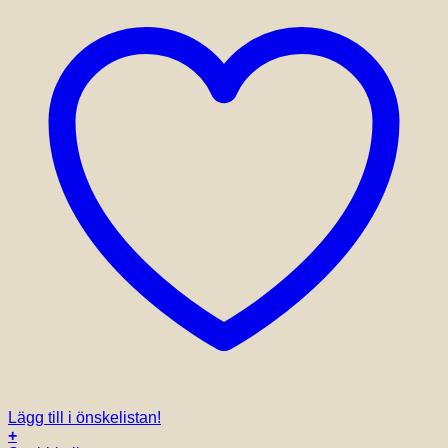
på
produktsidan
Lägg till i önskelistan!
+