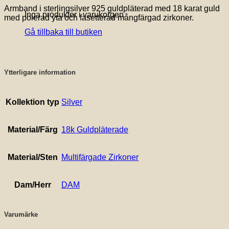
Armband i sterlingsilver 925 guldpläterad med 18 karat guld
Inga produkter i varukorgen.
med polerad yta och fasetterad mångfärgad zirkoner.
Gå tillbaka till butiken
Ytterligare information
Kollektion typ
Silver
Material/Färg
18k Guldpläterade
Material/Sten
Multifärgade Zirkoner
Dam/Herr
DAM
Varumärke