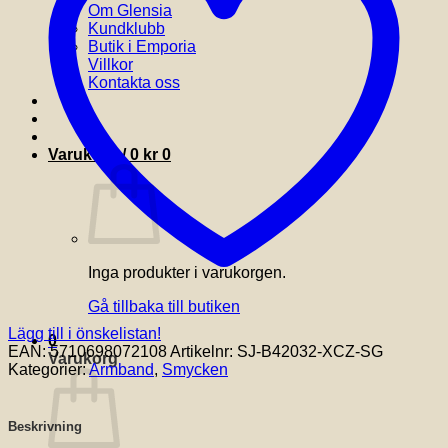
Om Glensia
Kundklubb
Butik i Emporia
Villkor
Kontakta oss
Varukorg /
0
kr
0
Inga produkter i varukorgen.
Gå tillbaka till butiken
Lägg till i önskelistan!
0
EAN:
5710698072108
Artikelnr:
SJ-B42032-XCZ-SG
Varukorg
Kategorier:
Armband
,
Smycken
Beskrivning