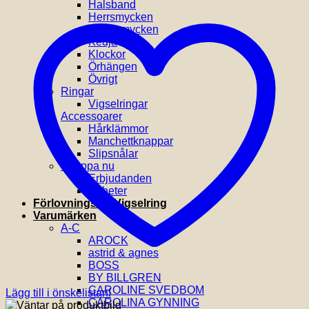
Halsband
Herrsmycken
Hängsmycken
Kedja
Klockor
Örhängen
Övrigt
Ringar
Vigselringar
Accessoarer
Hårklämmor
Manchettknappar
Slipsnålar
Shoppa nu
Erbjudanden
Nyheter
Förlovnings- & Vigselring
Varumärken
A-C
AROCK
astrid & agnes
BOSS
BY BILLGREN
CAROLINE SVEDBOM
Lägg till i önskelistan!
CAROLINA GYNNING