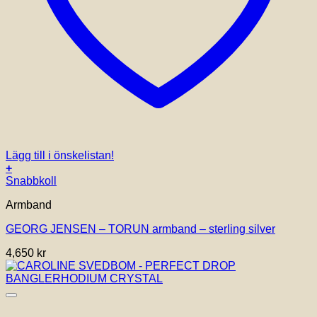
Lägg till i önskelistan!
+
Den
Snabbkoll
här
Armband
produkten
har
GEORG JENSEN – TORUN armband – sterling silver
flera
varianter.
4,650
kr
De
olika
alternativen
kan
väljas