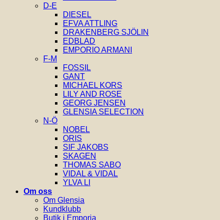
D-E
DIESEL
EFVA ATTLING
DRAKENBERG SJÖLIN
EDBLAD
EMPORIO ARMANI
F-M
FOSSIL
GANT
MICHAEL KORS
LILY AND ROSE
GEORG JENSEN
GLENSIA SELECTION
N-Ö
NOBEL
ORIS
SIF JAKOBS
SKAGEN
THOMAS SABO
VIDAL & VIDAL
YLVA LI
Om oss
Om Glensia
Kundklubb
Butik i Emporia