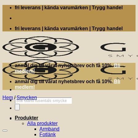
Skip
fri leverans | kända varumärken | Trygg handel
to
content
fri leverans | kända varumärken | Trygg handel
anmäl dig till vårat nyhetsbrev och få 10%.
Bli
medlem!
anmäl dig till vårat nyhetsbrev och få 10%.
Bli
medlem!
Hem
/
Smycken
Produktsökning
Produkter
Alla produkter
Armband
Fotlänk