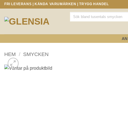
Skip
FRI LEVERANS | KÄNDA VARUMÄRKEN | TRYGG HANDEL
to
Produktsökning
content
AN
HEM
/
SMYCKEN