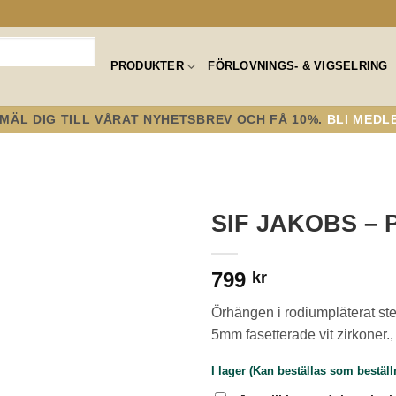
PRODUKTER
FÖRLOVNINGS- & VIGSELRING
MÄL DIG TILL VÅRAT NYHETSBREV OCH FÅ 10%.
BLI MEDL
SIF JAKOBS –
Lägg till i
799
önskelistan!
kr
Örhängen i rodiumpläterat ste
5mm fasetterade vit zirkoner
I lager (Kan beställas som bestäl