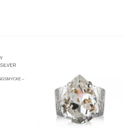
Lägg till i
Lägg till i
önskelistan!
önskelistan!
ÄNGSMYCKE –