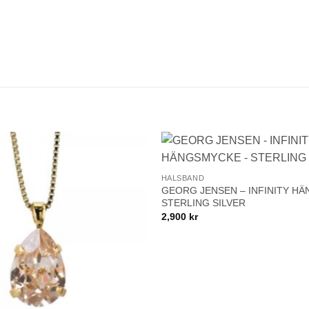
BLI MEDLEM
+
Lägg till i
HALSBAND
önskelistan!
GEORG JENSEN – INFINITY H
STERLING SILVER
2,900
kr