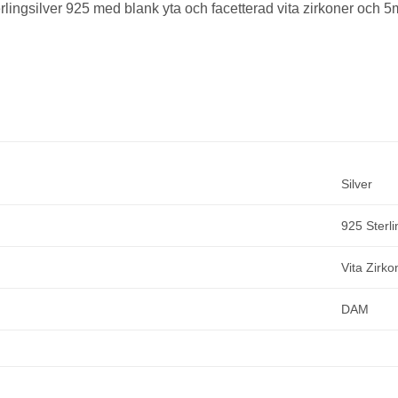
rlingsilver 925 med blank yta och facetterad vita zirkoner och 5m
GLENSIA
KUNDKLUBB
Bli medlem idag och få 10% rabatt på ditt första köp
Silver
E-post
925 Sterli
Namn
Vita Zirko
DAM
Mobilnummer