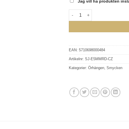
Jag vill ha produkten ins
SIF JAKOBS - PRINCESS ROU
EAN:
5710698000484
Artikelnr:
SJ-E5MMRD-CZ
Kategorier:
Örhängen
,
Smycken