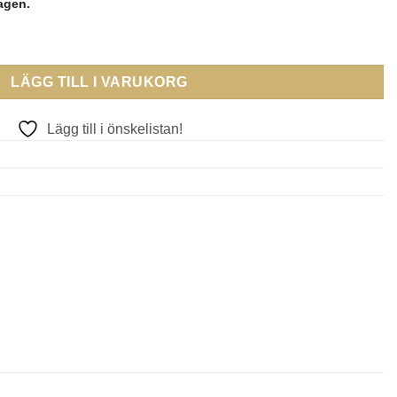
lagen.
ND EARRINGS mängd
LÄGG TILL I VARUKORG
Lägg till i önskelistan!