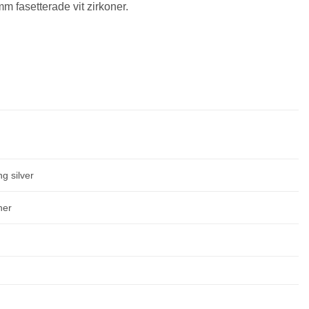
m fasetterade vit zirkoner.
ng silver
ner