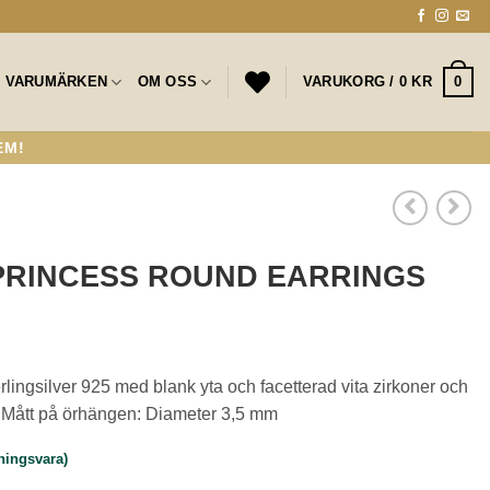
0
VARUMÄRKEN
OM OSS
VARUKORG /
0
KR
EM!
 PRINCESS ROUND EARRINGS
rlingsilver 925 med blank yta och facetterad vita zirkoner och
., Mått på örhängen: Diameter 3,5 mm
lningsvara)