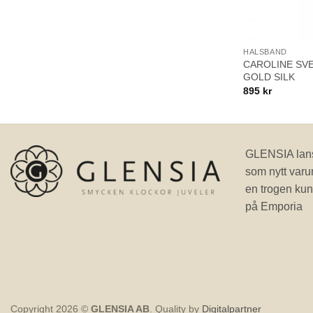
+
HALSBAND
CAROLINE SV
GOLD SILK
895
kr
GLENSIA lans
som nytt varu
en trogen kun
på Emporia
Copyright 2026 ©
GLENSIA AB
. Quality by
Digitalpartner