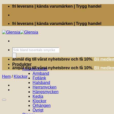
Skip
fri leverans | kända varumärken | Trygg handel
to
content
fri leverans | kända varumärken | Trygg handel
Produktsökning
anmäl dig till vårat nyhetsbrev och få 10%.
Bli medle
Produkter
anmäl dig till vårat nyhetsbrev och få 10%.
Bli medle
Alla produkter
Armband
Hem
/
Klockor
Fotlänk
Halsband
Herrsmycken
Hängsmycken
Kedja
Klockor
Örhängen
Övrigt