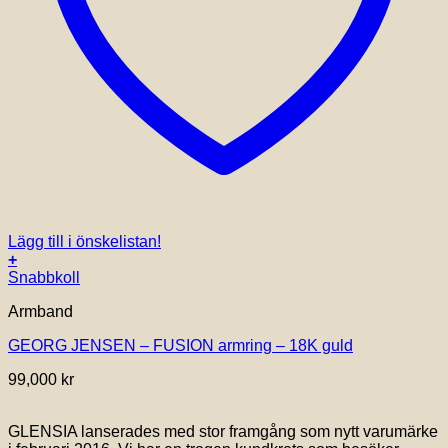
Lägg till i önskelistan!
+
Den
Snabbkoll
här
Armband
produkten
har
GEORG JENSEN – FUSION armring – 18K guld
flera
varianter.
99,000
kr
De
olika
alternativen
GLENSIA lanserades med stor framgång som nytt varumärke
kan