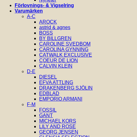
Förlovnings- & Vigselring
Varumärken
A-C
AROCK
astrid & agnes
BOSS
BY BILLGREN
CAROLINE SVEDBOM
CAROLINA GYNNING
CATWALK EXCLUSIVE
COEUR DE LION
CALVIN KLEIN
D-E
DIESEL
EFVA ATTLING
DRAKENBERG SJÖLIN
EDBLAD
EMPORIO ARMANI
F-M
FOSSIL
GANT
MICHAEL KORS
LILY AND ROSE
GEORG JENSEN