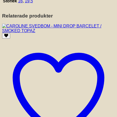
Storlek
16
,
19,5
Relaterade produkter