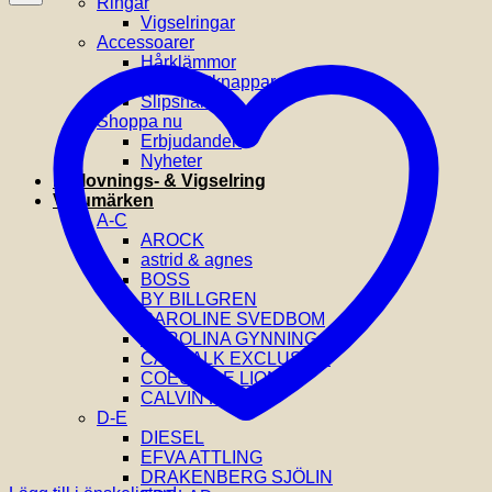
Ringar
Vigselringar
Accessoarer
Hårklämmor
Manchettknappar
Slipsnålar
Shoppa nu
Erbjudanden
Nyheter
Förlovnings- & Vigselring
Varumärken
A-C
AROCK
astrid & agnes
BOSS
BY BILLGREN
CAROLINE SVEDBOM
CAROLINA GYNNING
CATWALK EXCLUSIVE
COEUR DE LION
CALVIN KLEIN
D-E
DIESEL
EFVA ATTLING
DRAKENBERG SJÖLIN