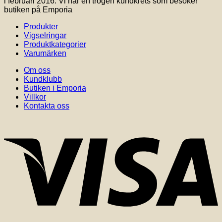
i februari 2016. Vi har en trogen kundkrets som besöker
väljas
butiken på Emporia
på
produktsidan
Produkter
Vigselringar
Produktkategorier
Varumärken
Om oss
Kundklubb
Butiken i Emporia
Villkor
Kontakta oss
V