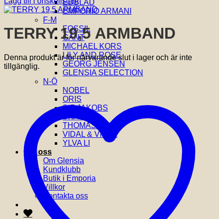
Lägg till i önskelistan!
EDBLAD
EMPORIO ARMANI
F-M
FOSSIL
TERRY 19,5 ARMBAND
GANT
MICHAEL KORS
LILY AND ROSE
Denna produkt är för närvarande slut i lager och är inte
GEORG JENSEN
tillgänglig.
GLENSIA SELECTION
N-Ö
NOBEL
ORIS
SIF JAKOBS
SKAGEN
THOMAS SABO
VIDAL & VIDAL
YLVA LI
Om oss
Om Glensia
Kundklubb
Butik i Emporia
Villkor
Kontakta oss