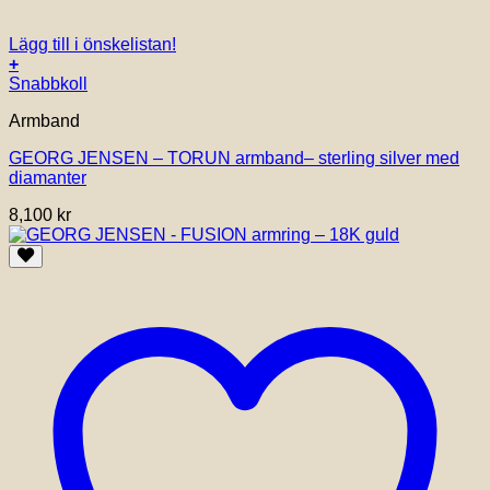
Lägg till i önskelistan!
+
Den
Snabbkoll
här
Armband
produkten
har
GEORG JENSEN – TORUN armband– sterling silver med
flera
diamanter
varianter.
De
8,100
kr
olika
alternativen
kan
väljas
på
produktsidan