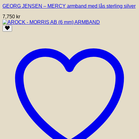
har
GEORG JENSEN – MERCY armband med lås sterling silver
flera
varianter.
7,750
kr
De
olika
alternativen
kan
väljas
på
produktsidan