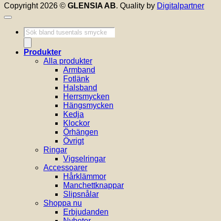
Copyright 2026 ©
GLENSIA AB
. Quality by
Digitalpartner
Produktsökning
Produkter
Alla produkter
Armband
Fotlänk
Halsband
Herrsmycken
Hängsmycken
Kedja
Klockor
Örhängen
Övrigt
Ringar
Vigselringar
Accessoarer
Hårklämmor
Manchettknappar
Slipsnålar
Shoppa nu
Erbjudanden
Nyheter