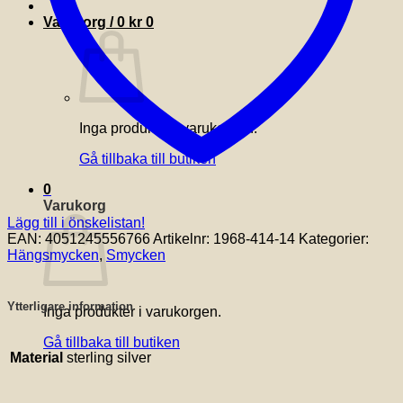
Varukorg /
0
kr
0
Inga produkter i varukorgen.
Gå tillbaka till butiken
0
Varukorg
Lägg till i önskelistan!
EAN:
4051245556766
Artikelnr:
1968-414-14
Kategorier:
Hängsmycken
,
Smycken
Ytterligare information
Inga produkter i varukorgen.
Gå tillbaka till butiken
Material
sterling silver