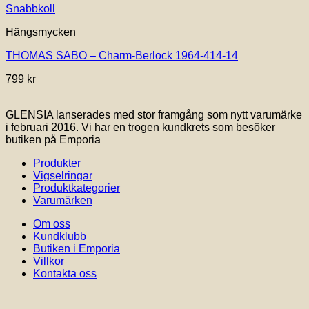
Snabbkoll
Hängsmycken
THOMAS SABO – Charm-Berlock 1964-414-14
799
kr
GLENSIA lanserades med stor framgång som nytt varumärke
i februari 2016. Vi har en trogen kundkrets som besöker
butiken på Emporia
Produkter
Vigselringar
Produktkategorier
Varumärken
Om oss
Kundklubb
Butiken i Emporia
Villkor
Kontakta oss
V