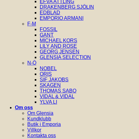
EFVA ATTLING
DRAKENBERG SJÖLIN
EDBLAD
EMPORIO ARMANI
F-M
FOSSIL
GANT
MICHAEL KORS
LILY AND ROSE
GEORG JENSEN
GLENSIA SELECTION
N-Ö
NOBEL
ORIS
SIF JAKOBS
SKAGEN
THOMAS SABO
VIDAL & VIDAL
YLVA LI
Om oss
Om Glensia
Kundklubb
Butik i Emporia
Villkor
Kontakta oss