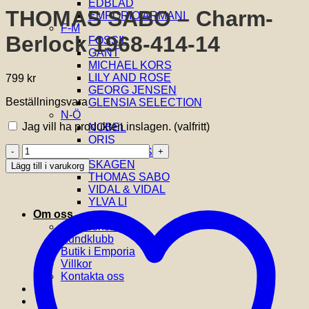
EDBLAD
THOMAS SABO – Charm-
EMPORIO ARMANI
F-M
Berlock 1968-414-14
FOSSIL
GANT
MICHAEL KORS
LILY AND ROSE
799
kr
GEORG JENSEN
Beställningsvara
GLENSIA SELECTION
N-Ö
Jag vill ha produkten inslagen.
(valfritt)
NOBEL
ORIS
THOMAS
SIF JAKOBS
SABO
SKAGEN
Lägg till i varukorg
-
THOMAS SABO
Charm-
VIDAL & VIDAL
Berlock
YLVA LI
1968-
Om oss
414-
Om Glensia
14
Kundklubb
mängd
Butik i Emporia
Villkor
Kontakta oss