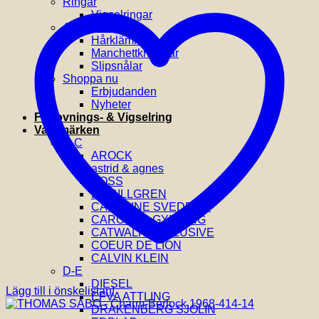
Ringar
Vigselringar
Accessoarer
Hårklämmor
Manchettknappar
Slipsnålar
Shoppa nu
Erbjudanden
Nyheter
Förlovnings- & Vigselring
Varumärken
A-C
AROCK
astrid & agnes
BOSS
BY BILLGREN
CAROLINE SVEDBOM
CAROLINA GYNNING
CATWALK EXCLUSIVE
COEUR DE LION
CALVIN KLEIN
D-E
DIESEL
Lägg till i önskelistan!
EFVA ATTLING
DRAKENBERG SJÖLIN