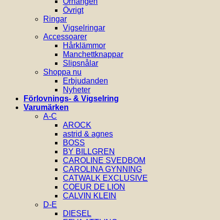
Örhängen
Övrigt
Ringar
Vigselringar
Accessoarer
Hårklämmor
Manchettknappar
Slipsnålar
Shoppa nu
Erbjudanden
Nyheter
Förlovnings- & Vigselring
Varumärken
A-C
AROCK
astrid & agnes
BOSS
BY BILLGREN
CAROLINE SVEDBOM
CAROLINA GYNNING
CATWALK EXCLUSIVE
COEUR DE LION
CALVIN KLEIN
D-E
DIESEL