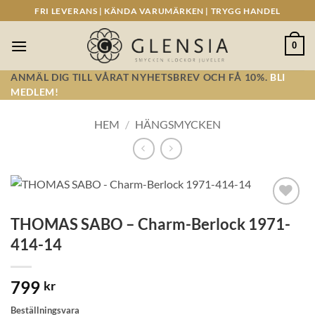
Skip
FRI LEVERANS | KÄNDA VARUMÄRKEN | TRYGG HANDEL
to
content
0
ANMÄL DIG TILL VÅRAT NYHETSBREV OCH FÅ 10%.
BLI
MEDLEM!
HEM
/
HÄNGSMYCKEN
Lägg till i
THOMAS SABO – Charm-Berlock 1971-
önskelistan!
414-14
799
kr
Beställningsvara