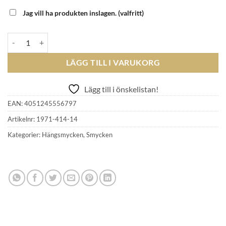
Jag vill ha produkten inslagen.
(valfritt)
THOMAS SABO - Charm-Berlock 1971-414-14 mängd
LÄGG TILL I VARUKORG
Lägg till i önskelistan!
EAN:
4051245556797
Artikelnr:
1971-414-14
Kategorier:
Hängsmycken
,
Smycken