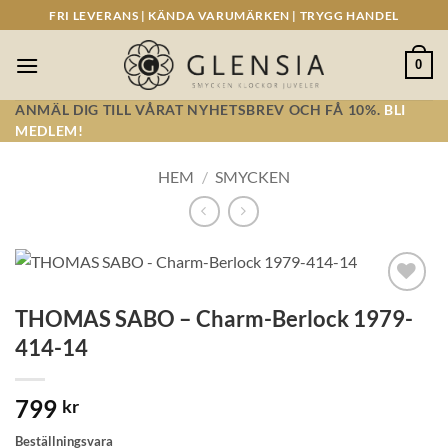
Skip
FRI LEVERANS | KÄNDA VARUMÄRKEN | TRYGG HANDEL
to
content
0
ANMÄL DIG TILL VÅRAT NYHETSBREV OCH FÅ 10%.
BLI
MEDLEM!
HEM
/
SMYCKEN
Lägg till i
THOMAS SABO – Charm-Berlock 1979-
önskelistan!
414-14
799
kr
Beställningsvara