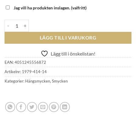
Jag vill ha produkten inslagen.
(valfritt)
THOMAS SABO - Charm-Berlock 1979-414-14 mängd
LÄGG TILL I VARUKORG
Lägg till i önskelistan!
EAN:
4051245556872
Artikelnr:
1979-414-14
Kategorier:
Hängsmycken
,
Smycken