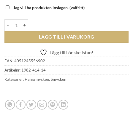
Jag vill ha produkten inslagen.
(valfritt)
THOMAS SABO - Charm-Berlock 1982-414-14 mängd
LÄGG TILL I VARUKORG
Lägg till i önskelistan!
EAN:
4051245556902
Artikelnr:
1982-414-14
Kategorier:
Hängsmycken
,
Smycken