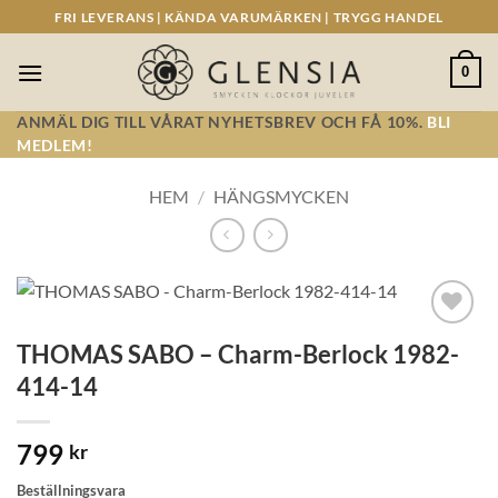
Skip
FRI LEVERANS | KÄNDA VARUMÄRKEN | TRYGG HANDEL
to
content
0
ANMÄL DIG TILL VÅRAT NYHETSBREV OCH FÅ 10%.
BLI
MEDLEM!
HEM
/
HÄNGSMYCKEN
Lägg till i
THOMAS SABO – Charm-Berlock 1982-
önskelistan!
414-14
799
kr
Beställningsvara