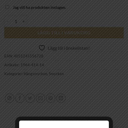
Jag vill ha produkten inslagen.
THOMAS SABO - Charm-Berlock 1964-414-14 mängd
LÄGG TILL I VARUKORG
Lägg till i önskelistan!
EAN:
4051245556728
Artikelnr:
1964-414-14
Kategorier:
Hängsmycken
,
Smycken