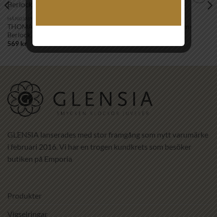
Lägg till i
Lägg till i
önskelistan!
önskelistan!
HÄNGSMYCKEN
HÄNGSMYCKEN
THOMAS SABO – Charm-
THOMAS SABO – Charm-
Berlock 1940-051-14
Berlock 1966-414-14
569
kr
799
kr
GLENSIA lanserades med stor framgång som nytt varumärke
i februari 2016. Vi har en trogen kundkrets som besöker
butiken på Emporia
Produkter
Vigselringar