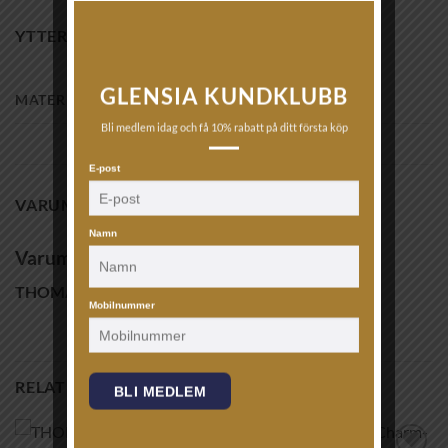
YTTERLIGARE INFORMATION
GLENSIA KUNDKLUBB
MATERIAL
sterling silver
Bli medlem idag och få 10% rabatt på ditt första köp
E-post
VARUMÄRKE
Namn
Varumärke
THOMAS SABO
Mobilnummer
RELATERADE PRODUKTER
BLI MEDLEM