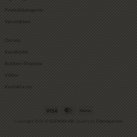
Produktkategorier
Varumärken
Om oss
Kundklubb
Butiken i Emporia
Villkor
Kontakta oss
Visa
MasterCard
Klarna
Copyright 2026 ©
GLENSIA AB
. Quality by
Digitalpartner