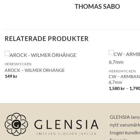
THOMAS SABO
RELATERADE PRODUKTER
+
+
HERRSMYCKEN
Lägg till i
AROCK – WILMER ÖRHÄNGE
HERRSMYCKEN
önskelistan!
149
kr
CW – ARMBAND
6,7mm
1,580
kr
–
1,79
GLENSIA lans
nytt varumärke
trogen kundkr