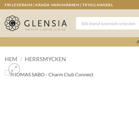
Skip
FRI LEVERANS | KÄNDA VARUMÄRKEN | TRYGG HANDEL
to
content
Produktsökning
HEM
/
HERRSMYCKEN