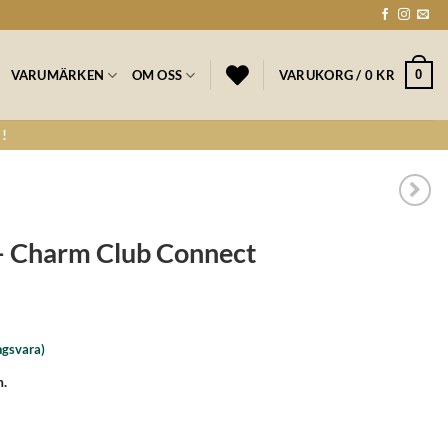
0
VARUMÄRKEN
OM OSS
VARUKORG /
0
KR
!
Charm Club Connect
ngsvara)
n.
nnect mängd