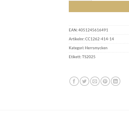
EAN:
4051245616491
Artikelnr:
CC1262-414-14
Kategori:
Herrsmycken
GLENSIA KUNDKLUBB
Etikett:
TS2025
Bli medlem idag och få 10% rabatt på ditt första köp
E-post
Namn
Mobilnummer