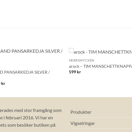
BLI MEDLEM
+
HERRSMYCKEN
Lägg till i
arock – TIM MANSCHETTKNAPP
önskelistan!
599
kr
 PANSARKEDJA SILVER /
Prisintervall:
0
kr
1,580 kr
till
1,790 kr
erades med stor framgång som
Produkter
 i februari 2016. Vi har en
Vigselringar
ets som besöker butiken på