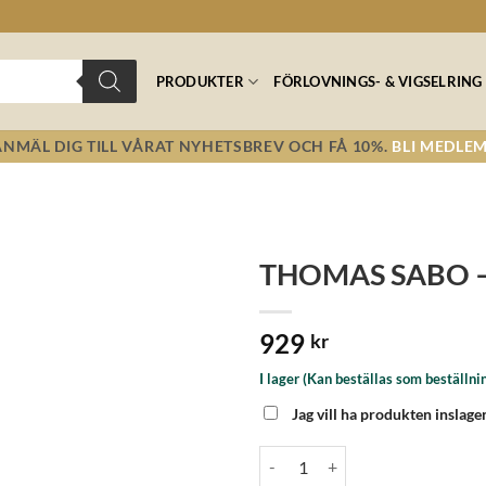
PRODUKTER
FÖRLOVNINGS- & VIGSELRING
ANMÄL DIG TILL VÅRAT NYHETSBREV OCH FÅ 10%.
BLI MEDLEM
THOMAS SABO – 
Lägg till i
929
önskelistan!
kr
I lager (Kan beställas som beställni
Jag vill ha produkten inslage
THOMAS SABO - Charm Club Co