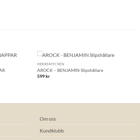
+
HERRSMYCKEN
Lägg till i
Lägg till i
AR
AROCK – BENJAMIN Slipshållare
önskelistan!
önskelistan!
599
kr
Om oss
Kundklubb