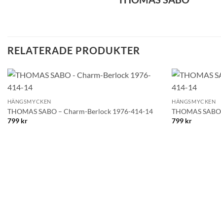
RELATERADE PRODUKTER
+
+
Lägg till i
HÄNGSMYCKEN
HÄNGSMYCKEN
önskelistan!
THOMAS SABO – Charm-Berlock 1976-414-14
THOMAS SABO –
799
kr
799
kr