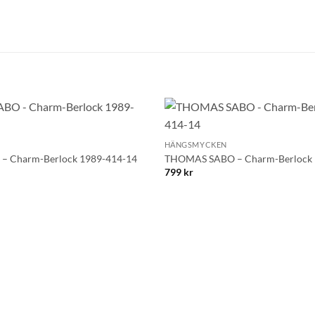
+
Lägg till i
HÄNGSMYCKEN
önskelistan!
 Charm-Berlock 1989-414-14
THOMAS SABO – Charm-Berlock 
799
kr