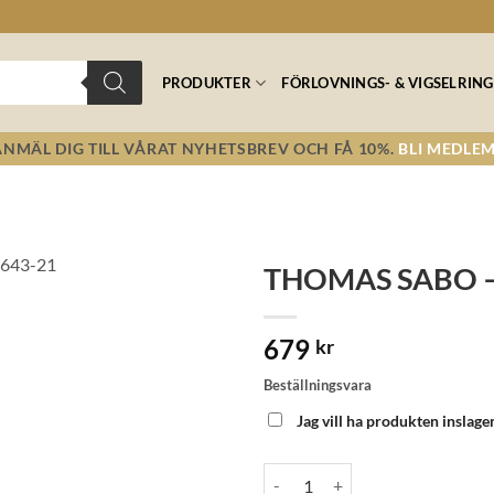
PRODUKTER
FÖRLOVNINGS- & VIGSELRING
ANMÄL DIG TILL VÅRAT NYHETSBREV OCH FÅ 10%.
BLI MEDLEM
THOMAS SABO –
Lägg till i
679
önskelistan!
kr
Beställningsvara
Jag vill ha produkten inslage
THOMAS SABO - CHARM PENDA