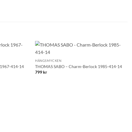
+
Lägg till i
Lägg till i
HÄNGSMYCKEN
önskelistan!
önskelistan!
1967-414-14
THOMAS SABO – Charm-Berlock 1985-414-14
799
kr