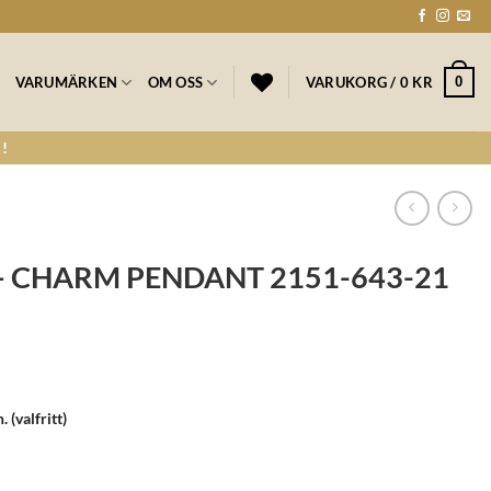
0
VARUMÄRKEN
OM OSS
VARUKORG /
0
KR
!
 CHARM PENDANT 2151-643-21
n.
(valfritt)
NT 2151-643-21 mängd