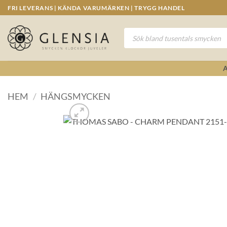
Skip
FRI LEVERANS | KÄNDA VARUMÄRKEN | TRYGG HANDEL
to
content
Produktsökning
HEM
/
HÄNGSMYCKEN