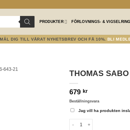
PRODUKTER
FÖRLOVNINGS- & VIGSELRIN
MÄL DIG TILL VÅRAT NYHETSBREV OCH FÅ 10%.
BLI MEDL
THOMAS SABO 
Lägg till i
679
önskelistan!
kr
Beställningsvara
Jag vill ha produkten ins
THOMAS SABO - CHARM PENDA