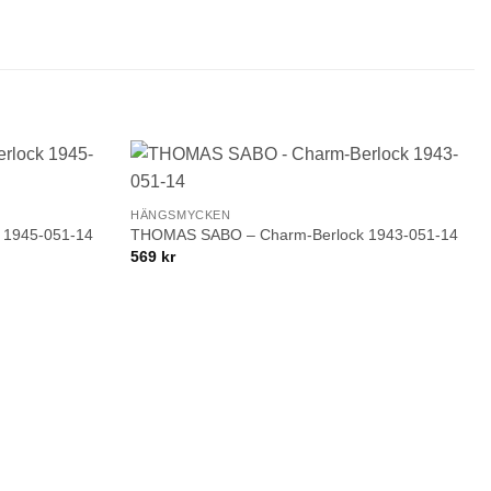
+
Lägg till i
Lägg till i
HÄNGSMYCKEN
önskelistan!
önskelistan!
 1945-051-14
THOMAS SABO – Charm-Berlock 1943-051-14
569
kr