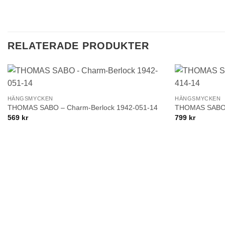
RELATERADE PRODUKTER
+
+
Lägg till i
HÄNGSMYCKEN
HÄNGSMYCKEN
önskelistan!
THOMAS SABO – Charm-Berlock 1942-051-14
THOMAS SABO –
569
kr
799
kr