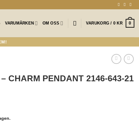
0
G
VARUMÄRKEN
OM OSS
VARUKORG /
0
KR
EM!
– CHARM PENDANT 2146-643-21
lagen.
NT 2146-643-21 mängd