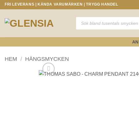
Skip
FRI LEVERANS | KÄNDA VARUMÄRKEN | TRYGG HANDEL
to
content
Produktsökning
AN
HEM
/
HÄNGSMYCKEN