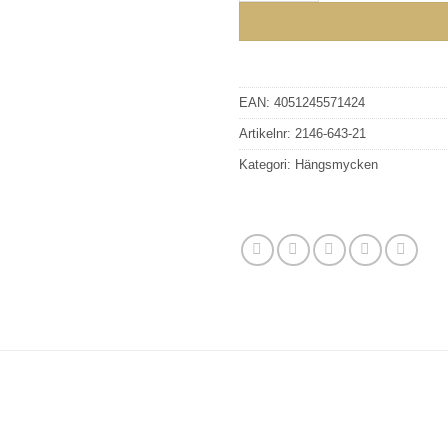
EAN:
4051245571424
Artikelnr:
2146-643-21
Kategori:
Hängsmycken
GLENSIA
KUNDKLUBB
Bli medlem idag och få 10% rabatt på ditt första köp
E-post