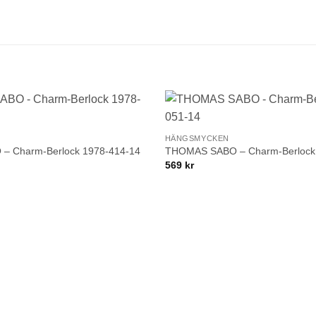
Namn
Mobilnummer
+
BLI MEDLEM
Lägg till i
HÄNGSMYCKEN
önskelistan!
 Charm-Berlock 1978-414-14
THOMAS SABO – Charm-Berlock
569
kr