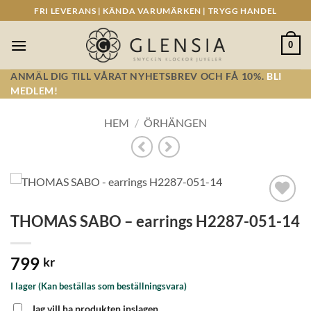
Skip
FRI LEVERANS | KÄNDA VARUMÄRKEN | TRYGG HANDEL
to
content
0
ANMÄL DIG TILL VÅRAT NYHETSBREV OCH FÅ 10%.
BLI
MEDLEM!
HEM
/
ÖRHÄNGEN
Lägg till i
THOMAS SABO – earrings H2287-051-14
önskelistan!
799
kr
I lager (Kan beställas som beställningsvara)
Jag vill ha produkten inslagen.