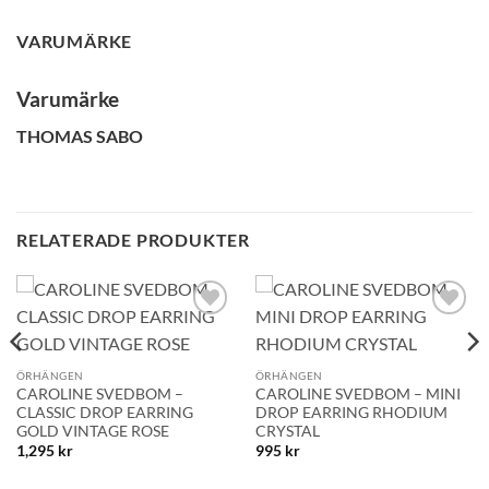
GLENSIA KUNDKLUBB
VARUMÄRKE
Bli medlem idag och få 10% rabatt på ditt första köp
Varumärke
E-post
THOMAS SABO
Namn
RELATERADE PRODUKTER
Mobilnummer
Lägg till i
Lägg till i
önskelistan!
önskelistan!
BLI MEDLEM
ÖRHÄNGEN
ÖRHÄNGEN
CAROLINE SVEDBOM –
CAROLINE SVEDBOM – MINI
CLASSIC DROP EARRING
DROP EARRING RHODIUM
GOLD VINTAGE ROSE
CRYSTAL
1,295
kr
995
kr