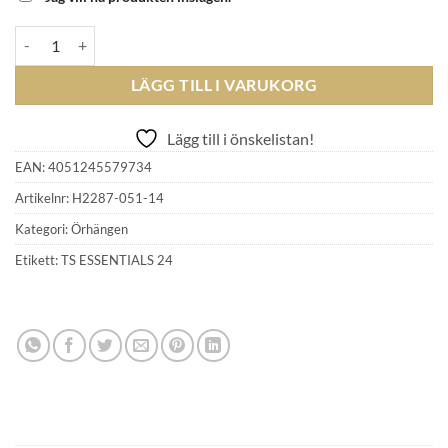
THOMAS SABO - earrings H2287-051-14 mängd
LÄGG TILL I VARUKORG
Lägg till i önskelistan!
EAN:
4051245579734
Artikelnr:
H2287-051-14
Kategori:
Örhängen
Etikett:
TS ESSENTIALS 24