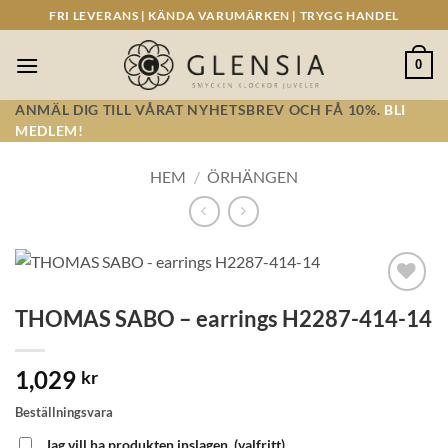
Skip
FRI LEVERANS | KÄNDA VARUMÄRKEN | TRYGG HANDEL
to
content
0
ANMÄL DIG TILL VÅRAT NYHETSBREV OCH FÅ 10%.
BLI
MEDLEM!
HEM
/
ÖRHÄNGEN
Lägg till i
THOMAS SABO – earrings H2287-414-14
önskelistan!
1,029
kr
Beställningsvara
Jag vill ha produkten inslagen.
(valfritt)