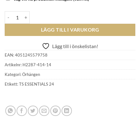
THOMAS SABO - earrings H2287-414-14 mängd
LÄGG TILL I VARUKORG
Lägg till i önskelistan!
EAN:
4051245579758
Artikelnr:
H2287-414-14
Kategori:
Örhängen
Etikett:
TS ESSENTIALS 24