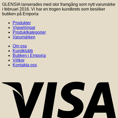
GLENSIA lanserades med stor framgång som nytt varumärke
i februari 2016. Vi har en trogen kundkrets som besöker
butiken på Emporia
Produkter
Vigselringar
Produktkategorier
Varumärken
Om oss
Kundklubb
Butiken i Emporia
Villkor
Kontakta oss
V