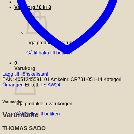
Varukorg /
0
kr
0
Inga produkter i varukorgen.
Gå tillbaka till butiken
0
Varukorg
Lägg till i önskelistan!
EAN:
4051245591101
Artikelnr:
CR731-051-14
Kategori:
Örhängen
Etikett:
TS AW24
Varumärke
Inga produkter i varukorgen.
Varumärke
Gå tillbaka till butiken
THOMAS SABO