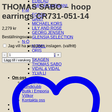
EDBLAD
THOMAS SABO – hoop
EMPORIO ARMANI
F-M
earrings CR731-051-14
FOSSIL
GANT
MICHAEL KORS
LILY AND ROSE
2,279
kr
GEORG JENSEN
Beställningsvara
GLENSIA SELECTION
N-Ö
Jag vill ha produkten inslagen.
(valfritt)
NOBEL
ORIS
THOMAS
SIF JAKOBS
SABO
SKAGEN
Lägg till i varukorg
-
THOMAS SABO
hoop
VIDAL & VIDAL
earrings
YLVA LI
CR731-
Om oss
051-
Om Glensia
14
Kundklubb
mängd
Butik i Emporia
Villkor
Kontakta oss