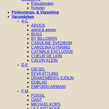
Erbjudanden
Nyheter
Förlovnings- & Vigselring
Varumärken
A-C
AROCK
astrid & agnes
BOSS
BY BILLGREN
CAROLINE SVEDBOM
CAROLINA GYNNING
CATWALK EXCLUSIVE
COEUR DE LION
CALVIN KLEIN
D-E
DIESEL
EFVA ATTLING
DRAKENBERG SJÖLIN
EDBLAD
EMPORIO ARMANI
F-M
FOSSIL
GANT
MICHAEL KORS
LILY AND ROSE