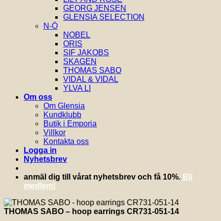
GEORG JENSEN
GLENSIA SELECTION
N-Ö
NOBEL
ORIS
SIF JAKOBS
SKAGEN
THOMAS SABO
VIDAL & VIDAL
YLVA LI
Om oss
Om Glensia
Kundklubb
Butik i Emporia
Villkor
Kontakta oss
Logga in
Nyhetsbrev
anmäl dig till vårat nyhetsbrev och få 10%.
Bli
medlem!
THOMAS SABO – hoop earrings CR731-051-14