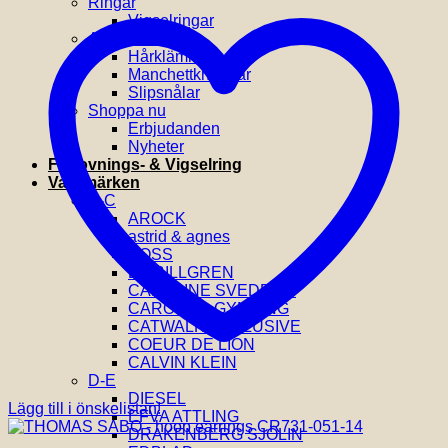
Ringar
Vigselringar
Accessoarer
Hårklämmor
Manchettknappar
Slipsnålar
Shoppa nu
Erbjudanden
Nyheter
Förlovnings- & Vigselring
Varumärken
A-C
AROCK
astrid & agnes
BOSS
BY BILLGREN
CAROLINE SVEDBOM
CAROLINA GYNNING
CATWALK EXCLUSIVE
COEUR DE LION
CALVIN KLEIN
D-E
DIESEL
Lägg till i önskelistan!
EFVA ATTLING
DRAKENBERG SJÖLIN