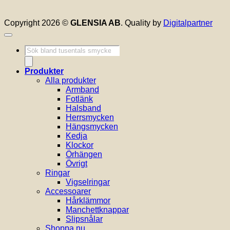
Copyright 2026 ©
GLENSIA AB
. Quality by
Digitalpartner
Produktsökning
Produkter
Alla produkter
Armband
Fotlänk
Halsband
Herrsmycken
Hängsmycken
Kedja
Klockor
Örhängen
Övrigt
Ringar
Vigselringar
Accessoarer
Hårklämmor
Manchettknappar
Slipsnålar
Shoppa nu