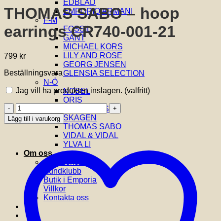
EDBLAD
THOMAS SABO – hoop
EMPORIO ARMANI
F-M
earrings CR740-001-21
FOSSIL
GANT
MICHAEL KORS
LILY AND ROSE
799
kr
GEORG JENSEN
Beställningsvara
GLENSIA SELECTION
N-Ö
Jag vill ha produkten inslagen.
(valfritt)
NOBEL
ORIS
THOMAS
SIF JAKOBS
SABO
SKAGEN
Lägg till i varukorg
-
THOMAS SABO
hoop
VIDAL & VIDAL
earrings
YLVA LI
CR740-
Om oss
001-
Om Glensia
21
Kundklubb
mängd
Butik i Emporia
Villkor
Kontakta oss