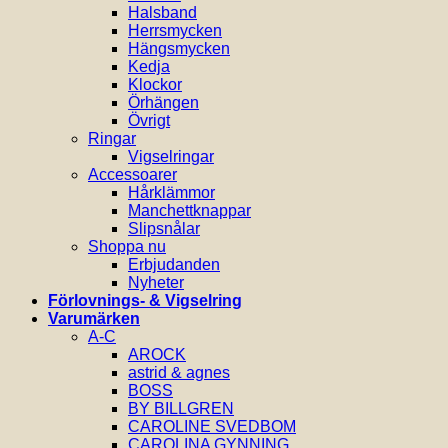
Halsband
Herrsmycken
Hängsmycken
Kedja
Klockor
Örhängen
Övrigt
Ringar
Vigselringar
Accessoarer
Hårklämmor
Manchettknappar
Slipsnålar
Shoppa nu
Erbjudanden
Nyheter
Förlovnings- & Vigselring
Varumärken
A-C
AROCK
astrid & agnes
BOSS
BY BILLGREN
CAROLINE SVEDBOM
CAROLINA GYNNING