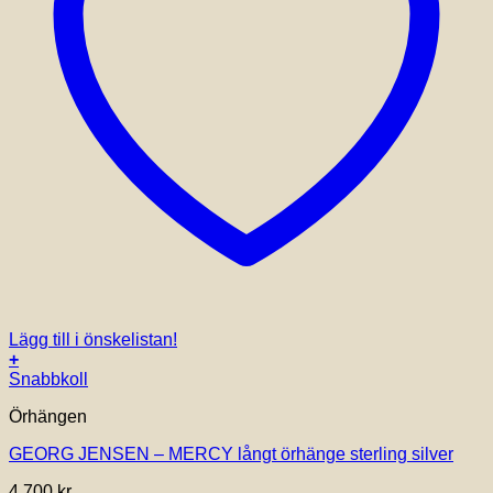
Lägg till i önskelistan!
+
Snabbkoll
Örhängen
GEORG JENSEN – MERCY långt örhänge sterling silver
4,700
kr