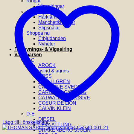
Ringar
Vigselringar
Accessoarer
Hårklämmor
Manchettknappar
Slipsnålar
Shoppa nu
Erbjudanden
Nyheter
Förlovnings- & Vigselring
Varumärken
A-C
AROCK
astrid & agnes
BOSS
BY BILLGREN
CAROLINE SVEDBOM
CAROLINA GYNNING
CATWALK EXCLUSIVE
COEUR DE LION
CALVIN KLEIN
D-E
DIESEL
Lägg till i önskelistan!
EFVA ATTLING
DRAKENBERG SJÖLIN