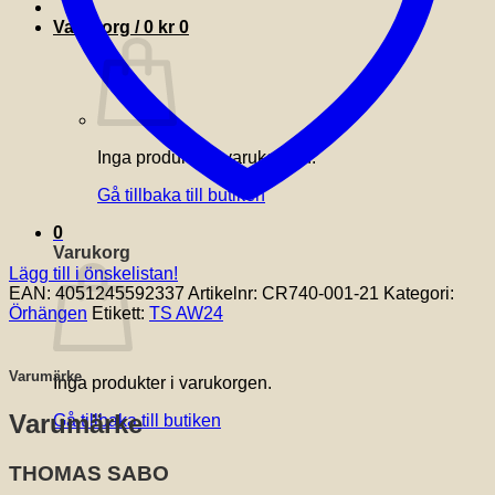
Varukorg /
0
kr
0
Inga produkter i varukorgen.
Gå tillbaka till butiken
0
Varukorg
Lägg till i önskelistan!
EAN:
4051245592337
Artikelnr:
CR740-001-21
Kategori:
Örhängen
Etikett:
TS AW24
Varumärke
Inga produkter i varukorgen.
Varumärke
Gå tillbaka till butiken
THOMAS SABO