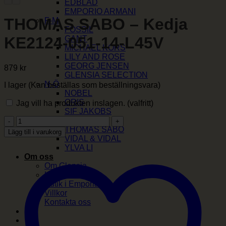
EDBLAD
EMPORIO ARMANI
THOMAS SABO – Kedja
F-M
FOSSIL
KE2124-051-14-L45V
GANT
MICHAEL KORS
LILY AND ROSE
GEORG JENSEN
879
kr
GLENSIA SELECTION
N-Ö
I lager (Kan beställas som beställningsvara)
NOBEL
ORIS
Jag vill ha produkten inslagen.
(valfritt)
SIF JAKOBS
THOMAS
SKAGEN
SABO
THOMAS SABO
Lägg till i varukorg
-
VIDAL & VIDAL
Kedja
YLVA LI
KE2124-
Om oss
051-
Om Glensia
14-
Kundklubb
L45V
Butik i Emporia
mängd
Villkor
Kontakta oss