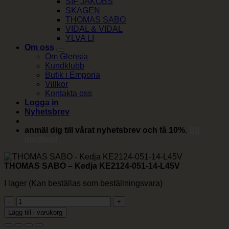
SIF JAKOBS
SKAGEN
THOMAS SABO
VIDAL & VIDAL
YLVA LI
Om oss
Om Glensia
Kundklubb
Butik i Emporia
Villkor
Kontakta oss
Logga in
Nyhetsbrev
anmäl dig till vårat nyhetsbrev och få 10%.
Bli
medlem!
THOMAS SABO – Kedja KE2124-051-14-L45V
I lager (Kan beställas som beställningsvara)
THOMAS
SABO
Lägg till i varukorg
-
Kedja