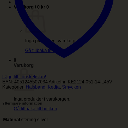
Varukorg /
0
kr
0
Inga produkter i varukorgen.
Gå tillbaka till butiken
0
Varukorg
Lägg till i önskelistan!
EAN:
4051245507034
Artikelnr:
KE2124-051-14-L45V
Kategorier:
Halsband
,
Kedja
,
Smycken
Inga produkter i varukorgen.
Ytterligare information
Gå tillbaka till butiken
Material
sterling silver