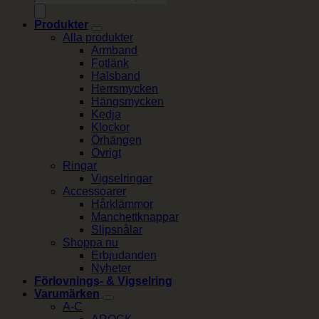
Produkter
Alla produkter
Armband
Fotlänk
Halsband
Herrsmycken
Hängsmycken
Kedja
Klockor
Örhängen
Övrigt
Ringar
Vigselringar
Accessoarer
Hårklämmor
Manchettknappar
Slipsnålar
Shoppa nu
Erbjudanden
Nyheter
Förlovnings- & Vigselring
Varumärken
A-C