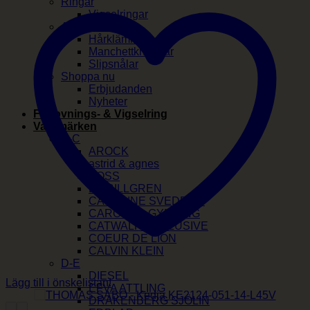
Ringar
Vigselringar
Accessoarer
Hårklämmor
Manchettknappar
Slipsnålar
Shoppa nu
Erbjudanden
Nyheter
Förlovnings- & Vigselring
Varumärken
A-C
AROCK
astrid & agnes
BOSS
BY BILLGREN
CAROLINE SVEDBOM
CAROLINA GYNNING
CATWALK EXCLUSIVE
COEUR DE LION
CALVIN KLEIN
D-E
DIESEL
Lägg till i önskelistan!
EFVA ATTLING
DRAKENBERG SJÖLIN