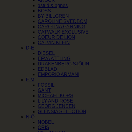
AROCK
astrid & agnes
BOSS
BY BILLGREN
CAROLINE SVEDBOM
CAROLINA GYNNING
CATWALK EXCLUSIVE
COEUR DE LION
CALVIN KLEIN
D-E
DIESEL
EFVA ATTLING
DRAKENBERG SJÖLIN
EDBLAD
EMPORIO ARMANI
F-M
FOSSIL
GANT
MICHAEL KORS
LILY AND ROSE
GEORG JENSEN
GLENSIA SELECTION
N-Ö
NOBEL
ORIS