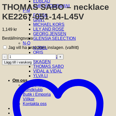
EDBLAD
THOMAS SABO – necklace
EMPORIO ARMANI
F-M
KE2267-051-14-L45V
FOSSIL
GANT
MICHAEL KORS
LILY AND ROSE
1,149
kr
GEORG JENSEN
Beställningsvara
GLENSIA SELECTION
N-Ö
Jag vill ha produkten inslagen.
(valfritt)
NOBEL
ORIS
THOMAS
SIF JAKOBS
SABO
SKAGEN
Lägg till i varukorg
-
THOMAS SABO
necklace
VIDAL & VIDAL
KE2267-
YLVA LI
051-
Om oss
14-
Om Glensia
L45V
Kundklubb
mängd
Butik i Emporia
Villkor
Kontakta oss