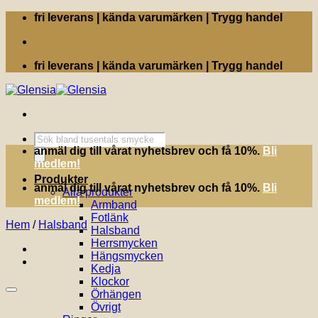
Skip
fri leverans | kända varumärken | Trygg handel
to
content
fri leverans | kända varumärken | Trygg handel
Produktsökning
anmäl dig till vårat nyhetsbrev och få 10%.
Bli
medlem!
Produkter
anmäl dig till vårat nyhetsbrev och få 10%.
Bli
Alla produkter
medlem!
Armband
Fotlänk
Hem
/
Halsband
Halsband
Herrsmycken
Hängsmycken
Kedja
Klockor
Örhängen
Övrigt