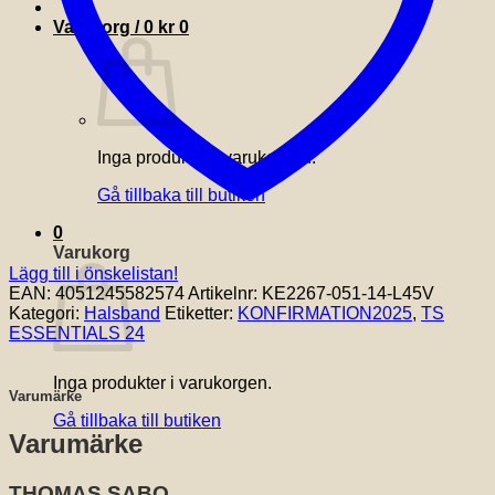
Varukorg /
0
kr
0
Inga produkter i varukorgen.
Gå tillbaka till butiken
0
Varukorg
Lägg till i önskelistan!
EAN:
4051245582574
Artikelnr:
KE2267-051-14-L45V
Kategori:
Halsband
Etiketter:
KONFIRMATION2025
,
TS
ESSENTIALS 24
Inga produkter i varukorgen.
Varumärke
Gå tillbaka till butiken
Varumärke
THOMAS SABO