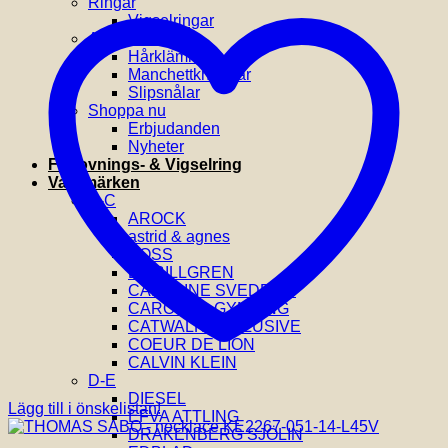
Ringar
Vigselringar
Accessoarer
Hårklämmor
Manchettknappar
Slipsnålar
Shoppa nu
Erbjudanden
Nyheter
Förlovnings- & Vigselring
Varumärken
A-C
AROCK
astrid & agnes
BOSS
BY BILLGREN
CAROLINE SVEDBOM
CAROLINA GYNNING
CATWALK EXCLUSIVE
COEUR DE LION
CALVIN KLEIN
D-E
DIESEL
Lägg till i önskelistan!
EFVA ATTLING
DRAKENBERG SJÖLIN