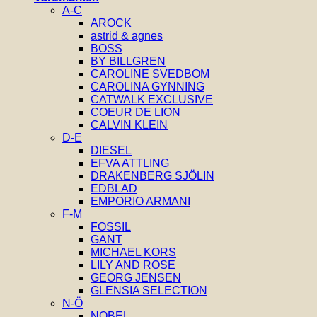
A-C
AROCK
astrid & agnes
BOSS
BY BILLGREN
CAROLINE SVEDBOM
CAROLINA GYNNING
CATWALK EXCLUSIVE
COEUR DE LION
CALVIN KLEIN
D-E
DIESEL
EFVA ATTLING
DRAKENBERG SJÖLIN
EDBLAD
EMPORIO ARMANI
F-M
FOSSIL
GANT
MICHAEL KORS
LILY AND ROSE
GEORG JENSEN
GLENSIA SELECTION
N-Ö
NOBEL