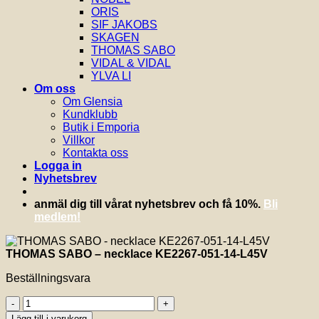
ORIS
SIF JAKOBS
SKAGEN
THOMAS SABO
VIDAL & VIDAL
YLVA LI
Om oss
Om Glensia
Kundklubb
Butik i Emporia
Villkor
Kontakta oss
Logga in
Nyhetsbrev
anmäl dig till vårat nyhetsbrev och få 10%.
Bli
medlem!
THOMAS SABO – necklace KE2267-051-14-L45V
Beställningsvara
THOMAS
SABO
Lägg till i varukorg