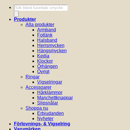
Produktsökning
Produkter
Alla produkter
Armband
Fotlänk
Halsband
Herrsmycken
Hängsmycken
Kedja
Klockor
Örhängen
Övrigt
Ringar
Vigselringar
Accessoarer
Hårklämmor
Manchettknappar
Slipsnålar
Shoppa nu
Erbjudanden
Nyheter
Förlovnings- & Vigselring
Varumärken