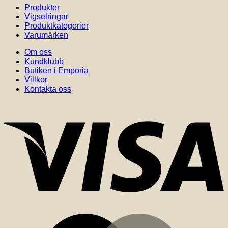
Produkter
Vigselringar
Produktkategorier
Varumärken
Om oss
Kundklubb
Butiken i Emporia
Villkor
Kontakta oss
V
M