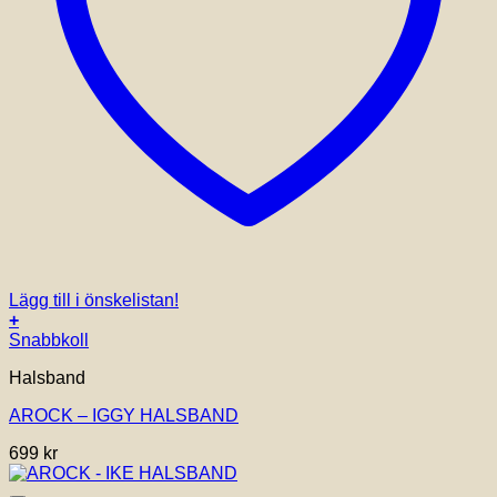
Lägg till i önskelistan!
+
Snabbkoll
Halsband
AROCK – IGGY HALSBAND
699
kr