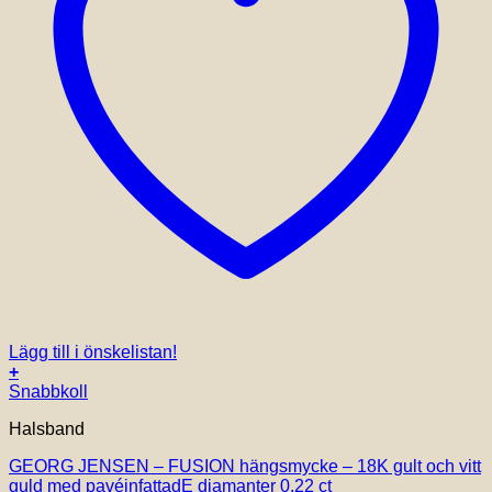
Lägg till i önskelistan!
+
Snabbkoll
Halsband
GEORG JENSEN – FUSION hängsmycke – 18K gult och vitt
guld med pavéinfattadE diamanter 0,22 ct