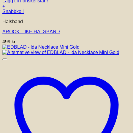
Lägg till i önskelistan!
+
Snabbkoll
Halsband
AROCK – IKE HALSBAND
499
kr