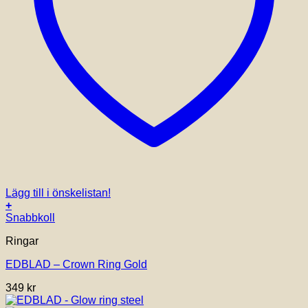
Lägg till i önskelistan!
+
Den
Snabbkoll
här
Ringar
produkten
har
EDBLAD – Crown Ring Gold
flera
varianter.
349
kr
De
olika