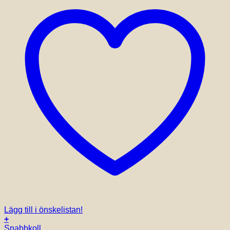
produktsidan
Lägg till i önskelistan!
+
Snabbkoll