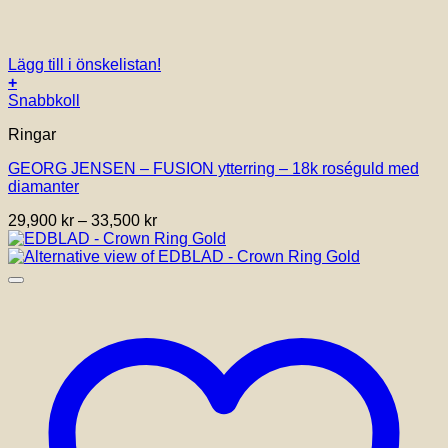
Lägg till i önskelistan!
+
Den
Snabbkoll
här
Ringar
produkten
har
GEORG JENSEN – FUSION ytterring – 18k roséguld med
flera
diamanter
varianter.
De
Prisintervall:
29,900
kr
–
33,500
kr
olika
29,900 kr
alternativen
till
kan
33,500 kr
väljas
på
produktsidan