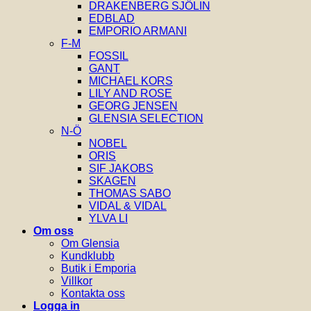
DRAKENBERG SJÖLIN
EDBLAD
EMPORIO ARMANI
F-M
FOSSIL
GANT
MICHAEL KORS
LILY AND ROSE
GEORG JENSEN
GLENSIA SELECTION
N-Ö
NOBEL
ORIS
SIF JAKOBS
SKAGEN
THOMAS SABO
VIDAL & VIDAL
YLVA LI
Om oss
Om Glensia
Kundklubb
Butik i Emporia
Villkor
Kontakta oss
Logga in