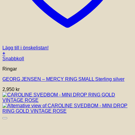
Lägg till i önskelistan!
+
Den
Snabbkoll
här
Ringar
produkten
har
GEORG JENSEN – MERCY RING SMALL Sterling silver
flera
varianter.
2,950
kr
De
olika
alternativen
kan
väljas
på
produktsidan