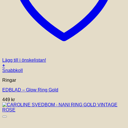
Lägg till i önskelistan!
+
Den
Snabbkoll
här
Ringar
produkten
har
EDBLAD – Glow Ring Gold
flera
varianter.
449
kr
De
olika
alternativen
kan
väljas
på