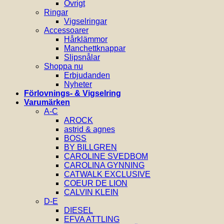
Övrigt
Ringar
Vigselringar
Accessoarer
Hårklämmor
Manchettknappar
Slipsnålar
Shoppa nu
Erbjudanden
Nyheter
Förlovnings- & Vigselring
Varumärken
A-C
AROCK
astrid & agnes
BOSS
BY BILLGREN
CAROLINE SVEDBOM
CAROLINA GYNNING
CATWALK EXCLUSIVE
COEUR DE LION
CALVIN KLEIN
D-E
DIESEL
EFVA ATTLING