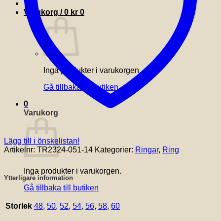
Varukorg /
0
kr
0
Inga produkter i varukorgen.
Gå tillbaka till butiken
0
Varukorg
Lägg till i önskelistan!
Artikelnr:
TR2324-051-14
Kategorier:
Ringar
,
Ring
Inga produkter i varukorgen.
Ytterligare information
Gå tillbaka till butiken
Storlek
48
,
50
,
52
,
54
,
56
,
58
,
60