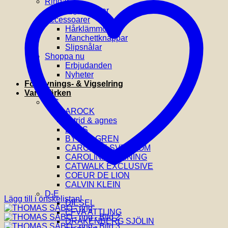
Ringar
Vigselringar
Accessoarer
Hårklämmor
Manchettknappar
Slipsnålar
Shoppa nu
Erbjudanden
Nyheter
Förlovnings- & Vigselring
Varumärken
A-C
AROCK
astrid & agnes
BOSS
BY BILLGREN
CAROLINE SVEDBOM
CAROLINA GYNNING
CATWALK EXCLUSIVE
COEUR DE LION
CALVIN KLEIN
D-E
Lägg till i önskelistan!
DIESEL
EFVA ATTLING
DRAKENBERG SJÖLIN