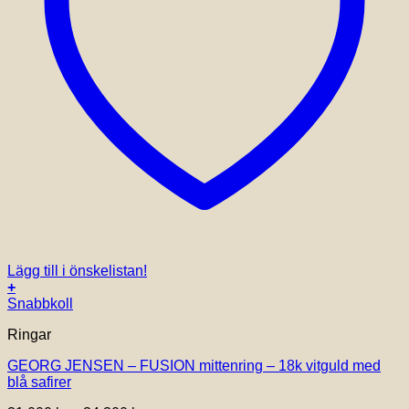
Lägg till i önskelistan!
+
Den
Snabbkoll
här
Ringar
produkten
har
GEORG JENSEN – FUSION mittenring – 18k vitguld med
flera
blå safirer
varianter.
De