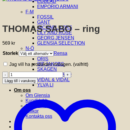
EDBLAD
EMPORIO ARMANI
F-M
FOSSIL
GANT
THOMAS SABO – ring
MICHAEL KORS
LILY AND ROSE
GEORG JENSEN
569
kr
GLENSIA SELECTION
N-Ö
Storlek
Rensa
NOBEL
ORIS
SIF JAKOBS
Jag vill ha produkten inslagen.
(valfritt)
SKAGEN
THOMAS
THOMAS SABO
SABO
VIDAL & VIDAL
Lägg till i varukorg
-
YLVA LI
ring
Om oss
mängd
Om Glensia
Kundklubb
Butik i Emporia
Villkor
Kontakta oss