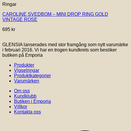
Ringar
CAROLINE SVEDBOM – MINI DROP RING GOLD
VINTAGE ROSE
695
kr
GLENSIA lanserades med stor framgång som nytt varumärke
i februari 2016. Vi har en trogen kundkrets som besöker
butiken på Emporia
Produkter
Vigselringar
Produktkategorier
Varumärken
Om oss
Kundklubb
Butiken i Emporia
Villkor
Kontakta oss
V