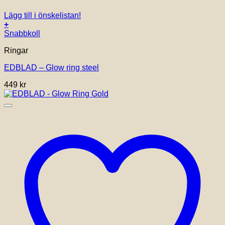
Lägg till i önskelistan!
+
Den
Snabbkoll
här
Ringar
produkten
har
EDBLAD – Glow ring steel
flera
varianter.
449
kr
De
olika
alternativen
kan
väljas
på
produktsidan