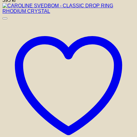
395
kr