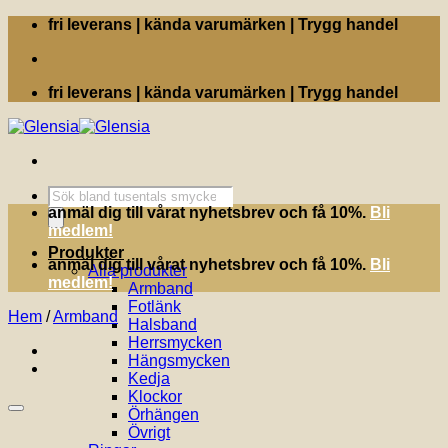
Skip
fri leverans | kända varumärken | Trygg handel
to
content
fri leverans | kända varumärken | Trygg handel
Produktsökning
anmäl dig till vårat nyhetsbrev och få 10%.
Bli
medlem!
Produkter
anmäl dig till vårat nyhetsbrev och få 10%.
Bli
Alla produkter
medlem!
Armband
Fotlänk
Hem
/
Armband
Halsband
Herrsmycken
Hängsmycken
Kedja
Klockor
Örhängen
Övrigt