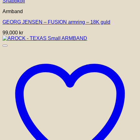
Den
Snabbkoll
här
Armband
produkten
har
GEORG JENSEN – FUSION armring – 18K guld
flera
varianter.
99,000
kr
De
olika
alternativen
kan
väljas
på
produktsidan