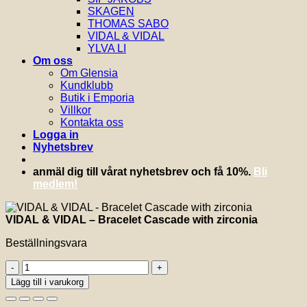
SKAGEN
THOMAS SABO
VIDAL & VIDAL
YLVA LI
Om oss
Om Glensia
Kundklubb
Butik i Emporia
Villkor
Kontakta oss
Logga in
Nyhetsbrev
anmäl dig till vårat nyhetsbrev och få 10%.
Bli
medlem!
VIDAL & VIDAL – Bracelet Cascade with zirconia
Beställningsvara
VIDAL
&
Lägg till i varukorg
VIDAL
-