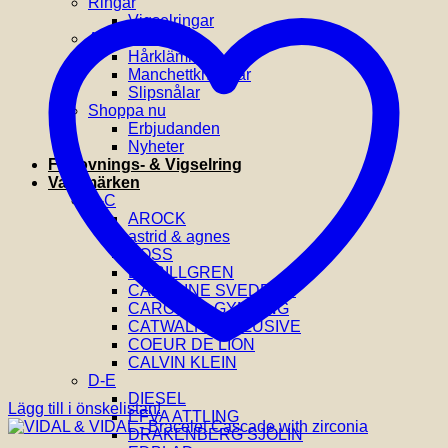
Ringar
Vigselringar
Accessoarer
Hårklämmor
Manchettknappar
Slipsnålar
Shoppa nu
Erbjudanden
Nyheter
Förlovnings- & Vigselring
Varumärken
A-C
AROCK
astrid & agnes
BOSS
BY BILLGREN
CAROLINE SVEDBOM
CAROLINA GYNNING
CATWALK EXCLUSIVE
COEUR DE LION
CALVIN KLEIN
D-E
DIESEL
Lägg till i önskelistan!
EFVA ATTLING
DRAKENBERG SJÖLIN