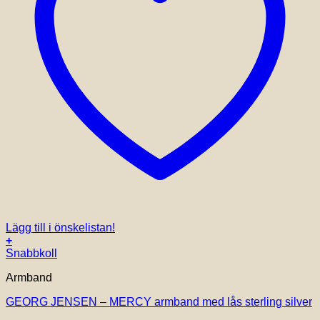
Lägg till i önskelistan!
+
Den
Snabbkoll
här
Armband
produkten
har
GEORG JENSEN – MERCY armband med lås sterling silver
flera
varianter.