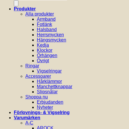
Produkter
Alla produkter
Armband
Fotlänk
Halsband
Herrsmycken
Hängsmycken
Kedja
Klockor
Örhängen
Övrigt
Ringar
Vigselringar
Accessoarer
Hårklämmor
Manchettknappar
Slipsnålar
Shoppa nu
Erbjudanden
Nyheter
Förlovnings- & Vigselring
Varumärken
A-C
AROCK