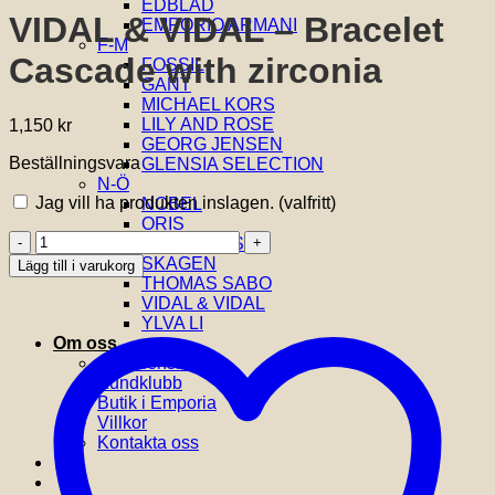
EDBLAD
VIDAL & VIDAL – Bracelet
EMPORIO ARMANI
F-M
Cascade with zirconia
FOSSIL
GANT
MICHAEL KORS
LILY AND ROSE
1,150
kr
GEORG JENSEN
Beställningsvara
GLENSIA SELECTION
N-Ö
Jag vill ha produkten inslagen.
(valfritt)
NOBEL
ORIS
VIDAL
SIF JAKOBS
&
SKAGEN
Lägg till i varukorg
VIDAL
THOMAS SABO
-
VIDAL & VIDAL
Bracelet
YLVA LI
Cascade
Om oss
with
Om Glensia
zirconia
Kundklubb
mängd
Butik i Emporia
Villkor
Kontakta oss