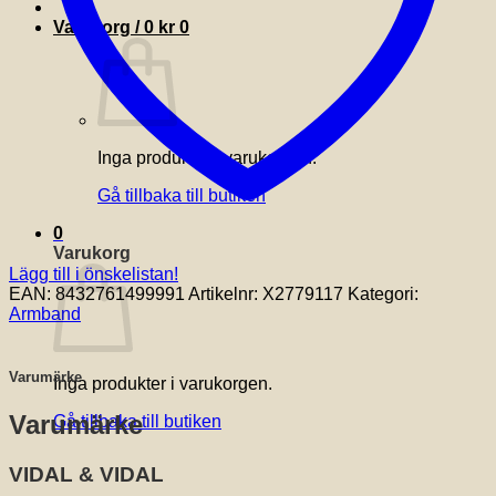
Varukorg /
0
kr
0
Inga produkter i varukorgen.
Gå tillbaka till butiken
0
Varukorg
Lägg till i önskelistan!
EAN:
8432761499991
Artikelnr:
X2779117
Kategori:
Armband
Varumärke
Inga produkter i varukorgen.
Varumärke
Gå tillbaka till butiken
VIDAL & VIDAL