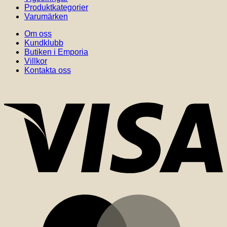
Produktkategorier
Varumärken
Om oss
Kundklubb
Butiken i Emporia
Villkor
Kontakta oss
V
M