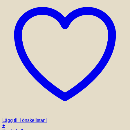
Lägg till i önskelistan!
+