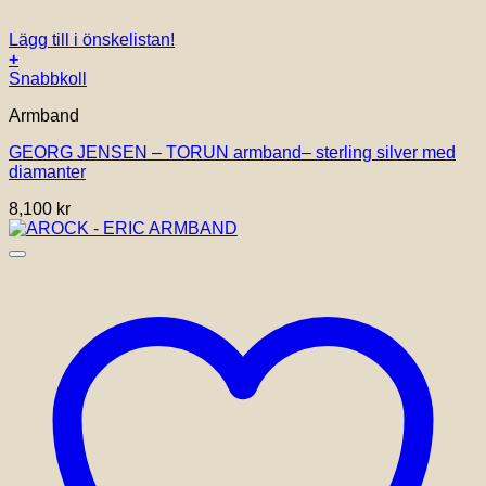
Lägg till i önskelistan!
+
Den
Snabbkoll
här
Armband
produkten
har
GEORG JENSEN – TORUN armband– sterling silver med
flera
diamanter
varianter.
De
8,100
kr
olika
alternativen
kan
väljas
på
produktsidan