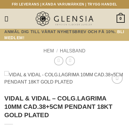
Skip
FRI LEVERANS | KÄNDA VARUMÄRKEN | TRYGG HANDEL
to
content
0
ANMÄL DIG TILL VÅRAT NYHETSBREV OCH FÅ 10%.
BLI
MEDLEM!
HEM
/
HALSBAND
Lägg till i
önskelistan!
VIDAL & VIDAL – COLG.LAGRIMA
10MM CAD.38+5CM PENDANT 18KT
GOLD PLATED