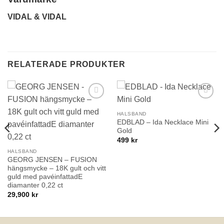
VIDAL & VIDAL
RELATERADE PRODUKTER
Lägg till i
Lägg till i
önskelistan!
önskelistan!
HALSBAND
EDBLAD – Ida Necklace Mini
Gold
499
kr
HALSBAND
GEORG JENSEN – FUSION
hängsmycke – 18K gult och vitt
guld med pavéinfattadE
diamanter 0,22 ct
29,900
kr