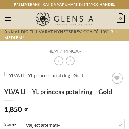
Skip
FRI LEVERANS | KÄNDA VARUMÄRKEN | TRYGG HANDEL
to
content
0
ANMÄL DIG TILL VÅRAT NYHETSBREV OCH FÅ 10%.
BLI
MEDLEM!
HEM
/
RINGAR
Lägg till i
YLVA LI – YL princess petal ring – Gold
önskelistan!
1,850
kr
Storlek