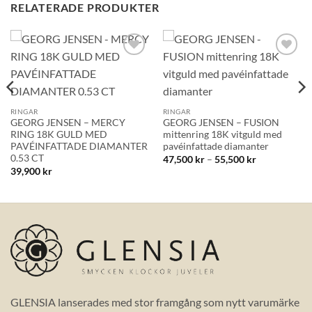
RELATERADE PRODUKTER
Lägg till i
Lägg till i
önskelistan!
önskelistan!
RINGAR
RINGAR
GEORG JENSEN – MERCY
GEORG JENSEN – FUSION
RING 18K GULD MED
mittenring 18K vitguld med
l:
PAVÉINFATTADE DIAMANTER
pavéinfattade diamanter
0.53 CT
Prisintervall:
47,500
kr
–
55,500
kr
47,500 kr
39,900
kr
till
55,500 kr
GLENSIA lanserades med stor framgång som nytt varumärke