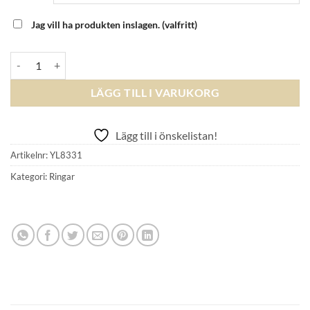
Jag vill ha produkten inslagen.
(valfritt)
YLVA LI - YL princess petal ring - Gold mängd
LÄGG TILL I VARUKORG
Lägg till i önskelistan!
Artikelnr:
YL8331
Kategori:
Ringar